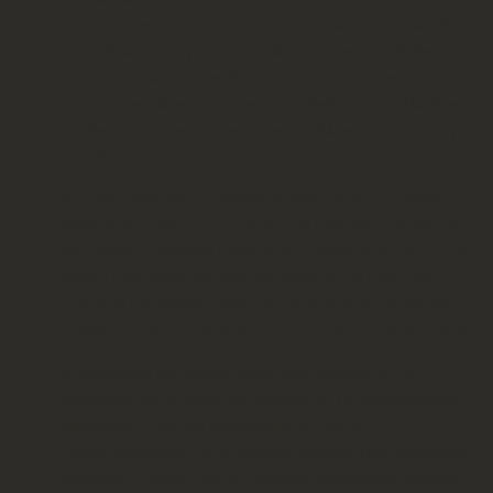
πάντα στα όνειρα, στις θύμησες, στις ιστορίες και τα τραγούδια
των ανθρώπων της, για να ενσταλάζει στη γενιά της Νιόβης τη
δύναμη να ριζώσει και να θεριέψει στις νέες πατρίδες. Γιατί «
η
ομορφιά των Ελλήνων δεν είναι οι τοποθεσίες και τα άλλα. Είναι
η λεβεντιά που χουνε στην ψυχή τους οι Έλληνες και που θα φέγγει
για πάντα
».
Στο χώρο υποδοχής της εκδήλωσης ήταν επισκέψιμη έκθεση των
εικαστικών τμημάτων του Λυκείου των Ελληνίδων Πατρών, που
επιμελήθηκε η δασκάλα Εικαστικών
Χρυσόθεμις Μιτάκη
. Στην
έκθεση παρουσιάστηκαν έργα των μαθητών των εικαστικών
τμημάτων και αρχειακό υλικό της κρίσιμης ιστορικής περιόδου,
με θέμα
«Η ζωή στη Σμύρνη πριν και μετά την καταστροφή»
.
Ευχαριστούμε από καρδιάς όλους τους συντελεστές της
εκδήλωσης, για το εξαιρετικό αποτέλεσμα. Τις συγκλονιστικές
αφηγήτριες κ.
Μαρίνα Μπακανάκη
και
Μαρία
Παρασκευοπούλου
, για τη γλαφυρή αφήγηση. Τους δεξιοτέχνες
μουσικούς
Γιώργο Κωτσίνη
(Μουσική επιμέλεια και Κλαρίνο),