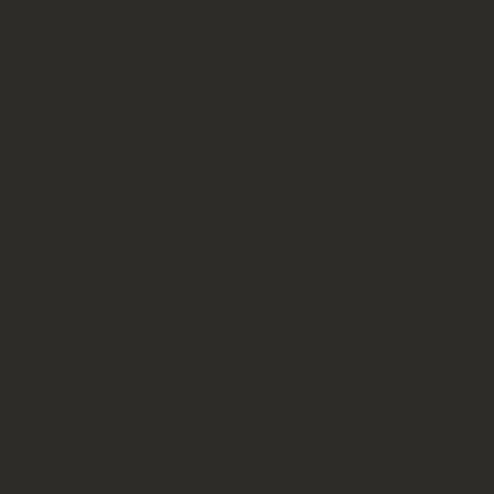
μας.
Τα παιδιά μας σε ρόλο πρωταγωνιστικό, χόρεψαν και
τραγούδησαν με ενθουσιασμό και υπερηφάνεια, συναισθανόμενα
τον πόνο της σκλαβιάς και τη φλόγα του Αγώνα για την
ελευθερία. Απέκτησαν έτσι μια ακόμη σημαντική εμπειρία,
επωφελούμενα από την απόκτηση γνώσεων, τη δημιουργική και
καλλιτεχνική έκφραση, την ομαδική δουλειά και το θερμό
χειροκρότημα που τους επεφύλαξε το ένθερμο και υποστηρικτικό
κοινό.
Η απόδοσή τους ήταν το αποτέλεσμα συστηματικής
προετοιμασίας και αγαστής συνεργασίας μαθητών, δασκάλων,
γονέων και κηδεμόνων, που συντονίστηκε άρτια από την Εφορεία
Εθνικών Χορών, ενώ την εμφάνισή τους επιμελήθηκε η Εφορεία
Εθνικών Ενδυμασιών.
Η Πρόεδρος και το ΔΣ του ΛτΕ Πατρών εκφράζουν την
ικανοποίησή τους για την επιτυχία και την απήχηση της
εκδήλωσης και
ευχαριστούν θερμά
: τη Φιλόλογο κ. Μαρίνα