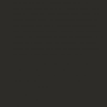
Κατερίνα Τσιβίλογλου
(Τραγούδι),
Κωνσταντίνο Κικίλη
(Βιολί),
Θωμά Κωνσταντίνου
(Ούτι, Λαούτο, Κιθάρα),
Κώστα
Μερετάκη
(Κρουστά), Ιωάννη Ταϊλαχίδη (Λύρα Πόντου) για το
εξαίσιο μελωδικό ταξίδι. Τους αφοσιωμένους συνεργάτες και
τους δασκάλους μας, Βασίλη Σταμόπουλο (Χοροδιδάσκαλο),
Νίκο Λιβάνη, Κατερίνα Μπατάλη Νεκταρία – Μαρία Μπονάτσου,
Γιώργο – Νίκο Παναγιωτάρα και Βένια Πολυχρονοπούλου, για τη
δουλειά και το μεράκι τους. Τους αγαπημένους μας μαθητές,
μικρούς και μεγάλους, που με κέφι και φαντασία, πραγμάτωσαν
επί σκηνής το νοερό αυτό ταξίδι τιμής και μνήμης.
Ιδιαίτερες και ειλικρινείς ευχαριστίες προς τον κ.
Δημήτρη
(Τζίμη) Ηλία
, Δάσκαλό και Καλλιτεχνικό Διευθυντή του
Λυκείου των Ελληνίδων Πατρών, για τη σύλληψη της
εξαιρετικής ιδέας, την απαιτητική και αποτελεσματική γενική
επιμέλεια της εκδήλωσης και το μοναδικό αποτέλεσμα!
Ένα μεγάλο «ευχαριστώ» από καρδιάς στο πατραϊκό
κοινό για τη μεγάλη αγκαλιά, την ουσιαστική επικοινωνία και το
αυθόρμητο χειροκρότημα! Η απήχηση της εκδήλωσης στους