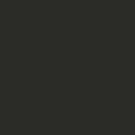
Μπακανάκη – Ηλία, για την ιδέα, την επιμέλεια κειμένων και τη
συνεχή υποστήριξη, όλους τους συντελεστές, τους
αφοσιωμένους συνεργάτες και τους δασκάλους μας για τη
δουλειά, το μεράκι τους και τον προσωπικό τους χρόνο, τα
αγαπημένα μας παιδιά για την προσπάθεια και τον ενθουσιασμό
τους, τους αξιέπαινους γονείς τους για τη συνεργασία.
ο
Ευχαριστούμε επίσης το 16
Δημοτικό Σχολείο Πατρών
«Κωστής Παλαμάς» και τον παιδικό σταθμό «Πελαργός» για τη
συνδρομή τους στη διαμόρφωση της σκηνής.
Θα είμαστε πάντα παρόντες, αποδεικνύοντας ότι στο Λύκειο
των Ελληνίδων Πατρών δίνουμε μέλλον στο παρελθόν!
Η Πρόεδρος του ΛτΕ Κατερίνα Πολυκρέτη άνοιξε αυτή την
όμορφη βραδιά