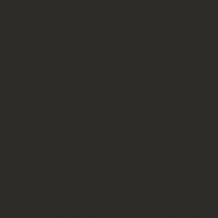
κυρίας
Δήμητρας Λέκκα
«Θύμησες της Γιαγιάς Ελλάδας»
.
Το βιβλίο πρόκειται για μια πρωτότυπη ιστορία, με
φωτογράφηση παραδοσιακών φορεσιών στις οποίες
πρωταγωνιστούν τα παιδιά από την Ομάδα Τέχνης, Εθελοντισμού
και Πολιτισμού Heterronymous.
Με βάση αυτό το Λύκειο παρουσίασε φορεσιές από την
πλούσια Ιματιοθήκη του για τις οποίες μίλησε το μέλος του
Ελένη Χουλιάρα
. Η ίδια, επίσης, μίλησε για το ελληνικό λαϊκό
παραμύθι βασισμένη σε κείμενο της αγαπημένης μας
συνεργάτιδας Νηπιαγωγού και εξειδικευμένης στο Λαϊκό
Παραμύθι κυρίας
Δήμητρα Νικολοπούλου
.
Η εκδήλωση πραγματοποιήθηκε μέσα σε ένα κλίμα γνήσιας
αγάπης και νοιαξίματος για την λαϊκή μας παράδοση τόσο από
τους συντελεστές, όσο και από το κοινό που παρακολούθησε.
Στην εκδήλωση ακόμα συμμετείχαν ο κύριος
Λεωνίδας
Πετρόπουλος
, εκπαιδευτικός ο οποίος εντυπωσίασε με τις
εξαιρετικές γνώσεις του σχετικά με τις παραδοσιακές φορεσιές,
καθώς και ο κύριος
Γιάννης Παναγιωτόπουλος
, δάσκαλος
παραδοσιακών χορών του
«Φίλερης Χορευτικός-Λαογραφικός