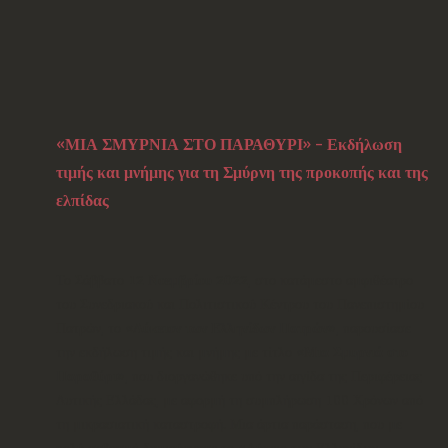
«ΜΙΑ ΣΜΥΡΝΙΑ ΣΤΟ ΠΑΡΑΘΥΡΙ» - Εκδήλωση
τιμής και μνήμης για τη Σμύρνη της προκοπής και της
ελπίδας
Το Σάββατο
12 Νοεμβρίου 2022
, στο κατάμεστο αμφιθέατρο
του Συνεδριακού και Πολιτιστικού Κέντρου του Πανεπιστημίου
Πατρών, το
«Λύκειον των Ελληνίδων Πατρών»
, παρουσίασε
την εκδήλωση τιμής και μνήμης με τίτλο
«Μια Σμυρνιά στο
Παραθύρι»
, που διοργανώθηκε υπό την αιγίδα της Περιφέρειας
Δυτικής Ελλάδας, με αφορμή τη συμπλήρωση 100 Χρόνων από
τη μικρασιατική καταστροφή. Μια άρτια παράσταση, που με
πολύ σεβασμό δημιούργησε το «Λύκειο των Ελληνίδων