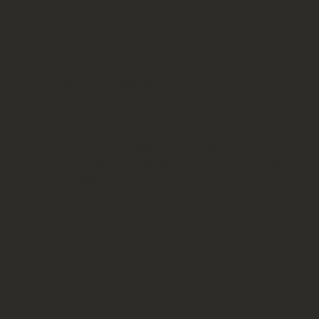
Ελευθερία Σφυράκη παρέθεσε ενδιαφέρουσες λεπτομέρειες για
την ιστορία του Λυκείου πανελλήνια αλλά και στην Πάτρα.
Μάλιστα παρουσίασε για πρώτη φορά στο ευρύ κοινό ιστορικά
ντοκουμέντα από το πλούσιο αρχείο μας.
Ευχαριστούμε εγκάρδια για την συμμετοχή τους τόσο τους
ομιλητές, όσο και τον συντονιστή κ.
ΑΝΔΡΕΑΣ ΤΣΙΛΙΡΑΣ
(Εκδότη "Το Δόντι").
Ένα μεγάλο, ακόμα, ευχαριστώ σε όσους βρέθηκαν στο
ακροατήριο. Μας συγκίνησε βαθιά η προσοχή με την οποία
παρακολούθησαν την εκδήλωση.
Η αγάπη τους για την Πάτρα καθώς και τρόπος τους να
μοιράζονται εμπειρίες και προβληματισμούς για εκείνη
προσέθεσαν ένα ιδιαίτερο τόνο οικειότητας στην φετινή
εκδήλωση.
Εις το επανιδείν!