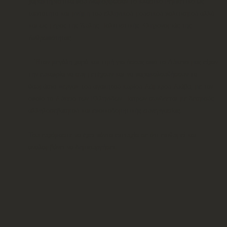
χαρακτηριστικά που διαμόρφωσαν το κλασικό Ρεμπέτικο ως
ταυτότητα και μνήμη του ελληνικού μουσικού πολιτισμού αλλά
και ως μέρος της Άυλης Πολιτιστικής Κληρονομιάς της
Ανθρωπότητας.
Ήταν μεγάλη χαρά και τιμή για όσους από το Λύκειο μας είχαν
την ευκαιρία να συμμετέχουν και να παρακολουθήσουν τα
θαυμάσια «έργα» του αγαπητού κυρίου Λάμπρου Λιάβα, με τον
οποίο το Λύκειο των Ελληνίδων Πατρών συνδέεται με δεσμούς
αλληλοσεβασμού και εποικοδομητικής συνεργασίας.
Του ευχόμαστε να έχει πάντα επιτυχία σε ότι επιθυμεί και
αναλαμβάνει να δημιουργήσει.