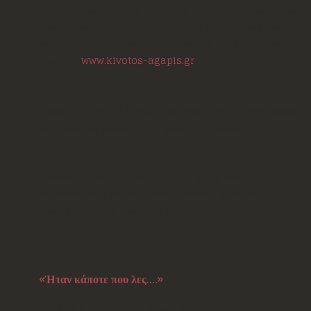
Ευχάριστο αποτέλεσμα της βραδιάς εκτός της ψυχαγωγίας των
θεατών ήταν και η συγκέντρωση μεγάλου όγκου ειδών πρώτης
ανάγκης τα οποία θα διατεθούν στο πατρινό Ίδρυμα «Κιβωτός
Αγάπης» (
www.kivotos-agapis.gr
)
Η πρόεδρος του ΛτΕ Κατερίνα Πολυκρέτη μαζί με εκπροσώπους
των υπόλοιπων φορέων που στήριξαν την εκδήλωση
Η πρόεδρος Κατερίνα Πολυκρέτη μαζί με την Εύη
Σπηλιωτοπούλου και Μέμα Θεοδωροπούλου, μέλη του ΔΣ,
καθώς και τον Νίκο Μπαλκαμο μαθητή του ΛτΕ.
«Ήταν κάποτε που λες....»
«ΗΤΑΝΕ ΚΑΠΟΤΕ ΠΟΥ ΛΕΣ...» ΜΟΥΣΙΚΟΧΟΡΕΥΤΙΚΗ