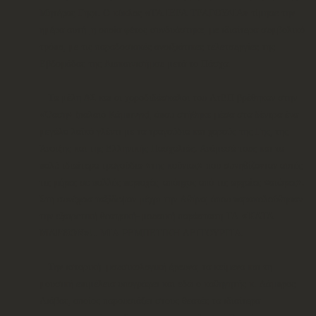
Μητέρας Γης». Ο κύκλος «ΤΑ ΙΕΡΑ ΤΡΑΓΟΥΔΙΑ» τίμησε την
ημέρα αυτή ,η οποία φέτος συνδυάστηκε, με ιδιαίτερα συμβολικό
τρόπο, με τις παραδοσιακές ανοιξιάτικες τελετουργίες της
Εβδομάδας της Διακαινισήμου μετά το Πάσχα.
Τα μέλη ΔΣ και οι χοροδιδάσκαλοι του ΛτΕΠ βρέθηκαν στην
«Όαση» (παλαιό Κάμπινγκ), όπου στήθηκε μέσα στα δέντρα ένα
μεγάλο λαϊκό γλέντι με τα τραγούδια και χορούς της Γης, της
Άνοιξης και της Ελληνικής Πασχαλιάς. Ανάμεσά τους και τα
πολύ ιδιαίτερα τραγούδια «της κούνιας» που συνηθίζονταν αυτές
τις μέρες σε πολλές περιοχές, απόηχος από τις αρχαίες «αιώρες».
Στη συνέχεια ταξίδεψαν μέχρι την Αθήνα, όπου παρακολούθησαν
την εξαιρετική θεατρική-μουσική παράσταση ΤΑ
«ΚΑΤΑ
ΜΑΡΚΟΝ»!..
ΜΙΑ ΡΕΜΠΕΤΙΚΗ ΛΕΙΤΟΥΡΓΙΑ.
Την ιστορική-μουσικολογική έρευνα, τα κείμενα και τη
μουσική επιμέλεια υπογράφει και εδώ ο καθηγητής κ. Λάμπρος
Λιάβας, οποίος παρουσιάζει στους θεατές τα ιδιαίτερα