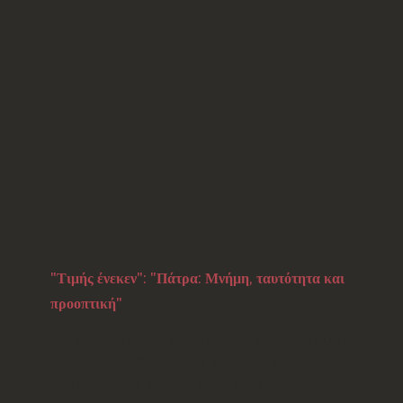
"Τιμής ένεκεν": "Πάτρα: Μνήμη, ταυτότητα και
προοπτική"
Ένα απόγευμα γεμάτο ιστορική γνώση, αναπόληση αλλά και
σύγχρονους προβληματισμούς περάσαμε το Σάββατο
24.01.2025 στην Διακίδειο Σχολή Λαού.