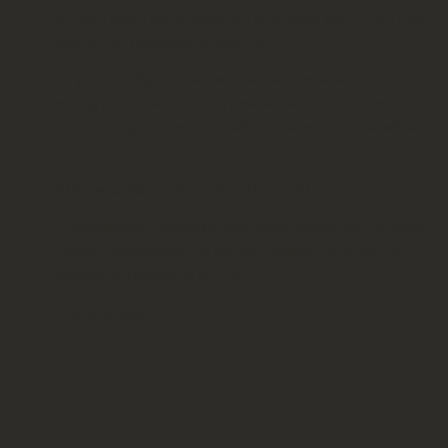
ιστορική γνώση για να
«γράψουν»
με σταθερό χέρι τη δική τους
σελίδα στην μακραίωνη Ιστορία μας.
Τα χορευτικά βήματα των μαθητών μας θα συνοδεύουν επί
σκηνής με τη μουσική τους η παραδοσιακή
εξαμελής ορχήστρα
και με το
τραγούδι τους η Χορωδία του Λυκείου των Ελληνίδων
Πατρών
.
Ελάτε να φτιάξουμε όλοι μαζί πολλούς κύκλους στο χορό…!
* Πληροφορίες-Προπώληση Εισιτηρίων: Λύκειο των Ελληνίδων
Πατρών, Σατωβριάνδου 32 και στο τηλέφωνο 2610.220.531.
Δευτέρα ως Παρασκευή (6μμ-9μμ).
Γενική είσοδος:10€