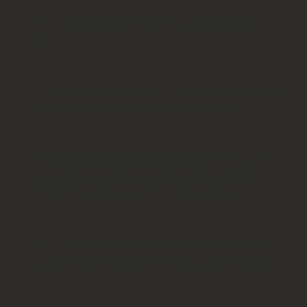
Η κ. Χρυσόθεμις Μιτάκη με τους μικρούς μαθητές των
εικαστικών
Η πρόεδρος Κατερίνα Πολυκρέτη μαζί με τους δασκάλους των
παιδικών τμημάτων και την έφορο Εθνικών Χορών
Η πρόεδρος του ΛτΕ Κατερίνα Πολυκρέτη μαζί με την Α
αντιπρόεδρο Εύη Σπηλιωτοπούλου τον αντιπεριφερειάρχη κ.
Τάκη Παπαδόπουλο και την δασκάλα Εικαστικών
Οι παιδικές χορευτικές ομάδες μας ταξίδεψαν μουσικά και
χορευτικά στη νησιωτική Ελλάδα του απέραντου γαλάζιου