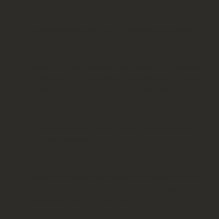
Οι λιλιπούτειοι χορευτές του ΛτΕ κέρδισαν τις εντυπώσεις
Τα παιδιά σε ρόλο πρωταγωνιστικό, χόρεψαν και τραγούδησαν
με ενθουσιασμό και υπερηφάνεια, συναισθανόμενα τον πόνο της
σκλαβιάς και τη φλόγα του Αγώνα για την ελευθερία.
Η εξιστόρηση σημαντικών στιγμών του Αγώνα, πλαισιώθηκε με
χορούς και τραγούδια.
Χορούς και τραγούδια, συνδεόμενα με την κλεφτουριά και με
στιγμές ηρωισμού και αυτοθυσίας της περιόδου της
Τουρκοκρατίας και της Επανάστασης