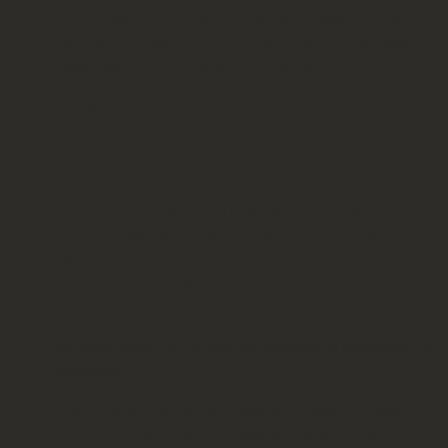
Για τρίτη χρονιά η εκδήλωση "Τιμής Ένεκεν" προς τιμήν της
ιδρύτριας και ψυχής του Λυκείου των Ελληνίδων, Καλλιρρόης
Παρρέν προσέλκυσε πολλούς συντοπίτες μας.
Με αφορμή τα 50 χρόνια από την επανίδρυση του Λυκείου των
Ελληνίδων στην Πάτρα επιλέξαμε ως αντικείμενο συζήτησης την
πόλη μας. "Πάτρα: Μνήμη, ταυτότητα και προοπτική" ήταν ο
τίτλος της εκδήλωσης.
Οι ομιλητές κυρία Νικολέττα Παλαιολόγου (Αρχαιολόγος-
Ξεναγός και ΜΑ Μουσειολόγος ) καθώς και ο κύριος Νίκος
Τζανάκος (Συγγραφέας-Ιστορικός ερευνητής) μας παρέσυραν σε
ένα συναρπαστικό ταξίδι στον χρόνο από την αρχαιότητα ως την
νεότερη ιστορία μας.
Με τρόπο ουσιαστικό και γλαφυρό κατάφεραν να καθηλώσουν το
ακροατήριο.
Στην εισαγωγική ομιλία της εκδήλωσης η Έφορος του Αρχείου
του Λυκείου των Ελληνίδων-Παράρτημα Πατρών κυρία