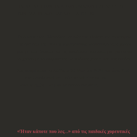
ΠΑΡΑΣΤΑΣΗ ΤΩΝ ΠΑΙΔΙΚΩΝ ΟΜΑΔΩΝ ΤΟΥ ΛΥΚΕΙΟΥ
ΤΩΝ ΕΛΛΗΝΙΔΩΝ ΠΑΤΡΩΝ ΓΙΑ ΤΟ 1821
Το
Λύκειο των Ελληνίδων Πατρών
στο πλαίσιο του εορτασμού
της επετείου της Εθνικής παλιγγενεσίας προσεγγίζει τους χορούς
μας με τους θρύλους και τις παραδόσεις του λαού μας για εκείνα
τα χρόνια με πρωταγωνιστές τις παιδικές χορευτικές μας ομάδες.
Σας περιμένουμε το
Σάββατο 30 Μαρτίου 2024
και
ώρα 7.00
μ.μ.
στο
Συνεδριακό και Πολιτιστικό Κέντρο του
Πανεπιστημίου Πατρών
με είσοδο ελεύθερη.
«Ήταν κάποτε που λες…» από τις παιδικές χορευτικές