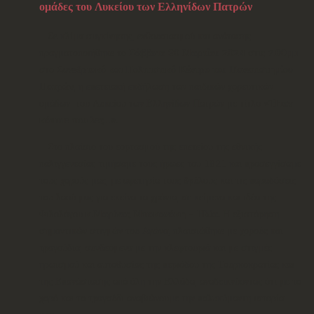
ομάδες του Λυκείου των Ελληνίδων Πατρών
Σε κλίμα συγκίνησης, ενθουσιασμού και ανάτασης
πραγματοποιήθηκε το
Σάββατο 30 Μαρτίου
2024
στις
7.00μμ
στο
Συνεδριακό και Πολιτιστικό Κέντρο του Πανεπιστημίου
Πατρών
, η επετειακή εκδήλωση των παιδικών χορευτικών
ομάδων του Λυκείου των Ελληνίδων Πατρών με τίτλο
«Ήταν
κάποτε που λες…»
.
Στο πλαίσιο του εορτασμού της επετείου της εθνικής
παλιγγενεσίας τιμήσαμε τους ήρωες του 1821 και προσεγγίσαμε
τους χορούς μας, με αφετηρία τους θρύλους και τις παραδόσεις
του λαού μας για εκείνα τα χρόνια, σε κείμενα και ιδέα της
Φιλολόγου
κ.Μαρίνας Μπακανάκη – Ηλία
. Η εξιστόρηση
σημαντικών στιγμών του Αγώνα, πλαισιώθηκε με χορούς και
τραγούδια, συνδεόμενα με την κλεφτουριά και με στιγμές
ηρωισμού και αυτοθυσίας της περιόδου της Τουρκοκρατίας και
της Επανάστασης από όλη την Ελλάδα, αναδεικνύοντας ότι με το
χορό και το τραγούδι αναβιώνουμε την πολυκύμαντη ιστορία