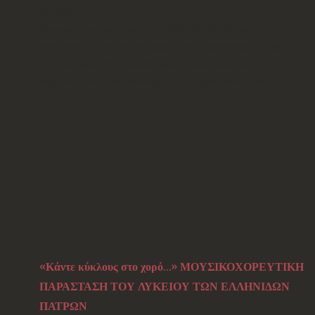
Όμιλος»
.
Ευχαριστούμε πολύ την κυρία
Dimitra Lekka
για την
πρόσκληση της να συμμετέχουμε στην παρουσίαση του βιβλίου
της. Της ευχόμαστε καλή επιτυχία σε αυτό, αλλά και στα
επόμενα βήματα της καλλιτεχνικής της δραστηριότητας.
«Κάντε κύκλους στο χορό…» ΜΟΥΣΙΚΟΧΟΡΕΥΤΙΚΗ
ΠΑΡΑΣΤΑΣΗ ΤΟΥ ΛΥΚΕΙΟΥ ΤΩΝ ΕΛΛΗΝΙΔΩΝ
ΠΑΤΡΩΝ