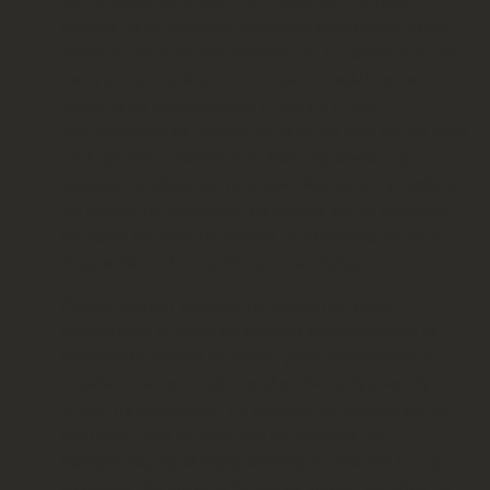
Πατρών», με τις χορευτικές του ομάδες και επταμελές σχήμα
μουσικών, υπό τη μουσική επιμέλεια του κ.
Γιώργου Κωτσίνη
και τη γενική επιμέλεια του επί σειρά ετών καλλιτεχνικού
διευθυντή και χοροδιδάσκαλου κ.
Δημήτρη Ηλία
.
Ένα νοσταλγικό και συγκινητικό ταξίδι στο χώρο και στο χρόνο,
μια λυτρωτική συνάντηση με το βίωμα της αδικίας, της
απώλειας, της οδύνης και της πίκρας, αλλά και με την αίσθηση
της ελπίδας, της αισιοδοξίας, της δύναμης και του θαυμασμού,
που άφησε στο κοινό την αίσθηση της πληρότητας και στους
διοργανωτές τη γλυκιά γεύση της ικανοποίησης.
Εικόνες, αφήγηση, θεατρικότητα, μουσική και χορός,
συνδυάστηκαν με γνώση και φαντασία και εναλλάχθηκαν με
ισορροπία και αρμονία επί σκηνής, για να παρουσιάσουν στο
πατραϊκό κοινό την ιστορία της αλησμόνητης Σμύρνης. Τη
Σμύρνη της λαμπρότητας, της αφθονίας, του γλεντιού και του
πολιτισμού, αλλά και τη Σμύρνη της λεηλασίας, της
βαρβαρότητας, της οδυνηρής απώλειας, του διωγμού και της
προσφυγιάς. Και τελικά τη Σμύρνη της καρδιάς, που έζησε για