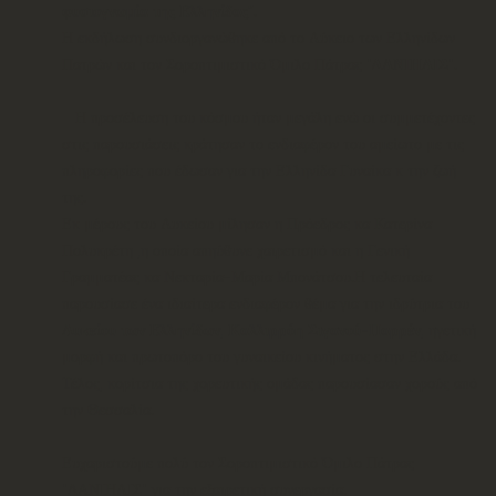
φυσιογνωμία της Ελληνίδας"
.
Η εκδήλωση συνδιοργανώθηκε από το Λύκειο των Ελληνίδων
Πατρών και τον Σοροπτιμιστικό Όμιλο Πάτρας "
ΔΑΝΙΗΛΙΣ
".
Η προσέλευση του κόσμου ήταν μεγάλη ενώ οι συμμετέχοντες
στις παρουσιάσεις κράτησαν το ενδιαφέρον του αμείωτο με τις
πληροφορίες που έδωσαν για την Ελληνίδα Γυναίκα κ την ζωή
της.
Εκ μέρους του Λυκείου μίλησαν η Πρόεδρος κα Κατερίνα
Πολυκρέτη ,η οποία απηύθυνε χαιρετισμό και η Γενική
Γραμματέας κα Νεκταρία-Μαρία Μπονάτσου.Η τελευταία
παρουσίασε ένα ιδιαίτερα ενδιαφέρον θέμα για την ιδρύτρια του
Λυκείου των Ελληνίδων
,
Καλλιρρόη Σιγανού-Παρρέν
, ηγετική
μορφή και πρωτοπόρο του γυναικείου κινήματος στην Ελλάδα.
Τέλος, κορίτσια της χορευτικής ομάδας παρουσίασαν χορούς από
την Θεσσαλία.
Ευχαριστούμε πολύ τον Σοροπτιμιστικό Όμιλο Πάτρας
"ΔΑΝΙΗΛΙΣ" για την εξαιρετική συνεργασία.