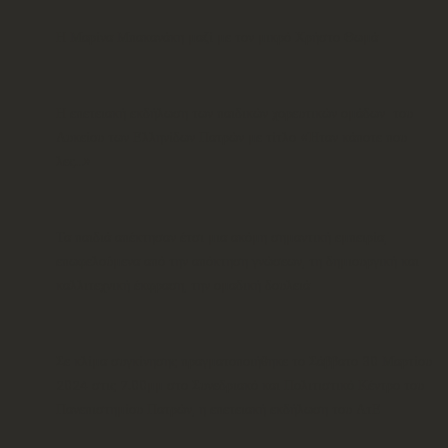
Η Μαρίνα Μπακανάκη μαζί με τον μικρό Χρήστο Θωμά
Η επετειακή εκδήλωση των παιδικών χορευτικών ομάδων του
Λυκείου των Ελληνίδων Πατρών με τίτλο «Ήταν κάποτε που
λες…»
Τα παιδιά απέκτησαν έτσι μια ακόμη σημαντική εμπειρία,
επωφελούμενα από την απόκτηση γνώσεων, τη δημιουργική και
καλλιτεχνική έκφραση, την ομαδική δουλειά
Σε κλίμα συγκίνησης πραγματοποιήθηκε το Σάββατο 30 Μαρτίου
2024 στις 7.00μμ στο Συνεδριακό και Πολιτιστικό Κέντρο του
Πανεπιστημίου Πατρών, η επετειακή εκδήλωση του ΛτΕ