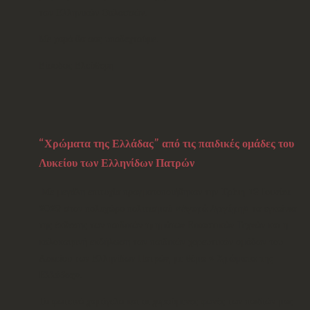
των Ελληνικών Θαλασσών.
Με χαρά θα σας υποδεχτούμε!
Είσοδος Ελεύθερη
“Χρώματα της Ελλάδας” από τις παιδικές ομάδες του
Λυκείου των Ελληνίδων Πατρών
Με μεγάλη επιτυχία πραγματοποιήθηκαν την
Τρίτη 13 Ιουνίου
2023
στον πολυχώρο πολιτισμού
«Αγορά Αργύρη»
τα εγκαίνια
της έκθεσης των παιδικών τμημάτων Εικαστικών Τεχνών και η
καλοκαιρινή εκδήλωση των παιδικών χορευτικών ομάδων του
Λυκείου των Ελληνίδων Πατρών, με θέμα
« Χρώματα της
Ελλάδας»
.
Τα φωτεινά χαμόγελα και οι χαρούμενες φωνές των παιδιών μας