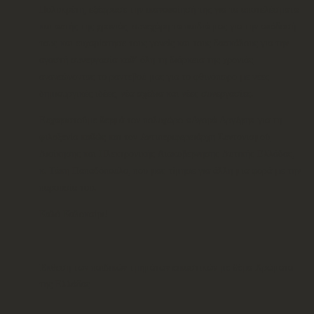
Πολυκρέτη, εξέφρασε την ικανοποίησή της για τα αποτελέσματα
και αυτής της χρονιάς, συνεχάρη τα παιδιά μας για την απόδοσή
τους και ευχαρίστησε τους γονείς και τους δασκάλους για την
αγαστή συνεργασία καθ’ όλη τη διάρκεια της χρονιάς,
ανανεώνοντας το ραντεβού μας για το φθινόπωρο με νέες
δημιουργικές ιδέες, νέα σχέδια και νέες συνεργασίες.
Ευχαριστούμε θερμά τον πολυχώρο «Αγορά Αργύρη» για τη
φιλοξενία καθώς και τον Αντιπεριφερειάρχη Συντονισμού,
Διοίκησης και Ηλεκτρονικής Διακυβέρνησης Δυτικής Ελλάδας,
κ. Τάκη Παπαδόπουλο, που μας τίμησε για άλλη μια φορά με την
παρουσία του.
Καλό Καλοκαίρι!
Έκθεση των παιδικών τμημάτων εικαστικών με θέμα Χρώματα
της Ελλάδας