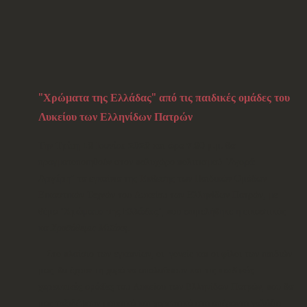
"Χρώματα της Ελλάδας" από τις παιδικές ομάδες του
Λυκείου των Ελληνίδων Πατρών
Την
Τρίτη 13 Ιουνίου 2023
και ώρα
7.30
μ.μ. θα
πραγματοποιηθούν στον πολυχώρο πολιτισμού
"Αγορά
Αργύρη"
τα εγκαίνια της Έκθεσης των Παιδικών Ομάδων
Εικαστικών Τεχνών του Λυκείου των Ελληνίδων Πατρών, με
θέμα "
Χρώματα της Ελλάδας
", που επιμελήθηκε η εικαστικός
κα
Χρυσόθεμις Μιτάκη
.
Στο πλαίσιο των εγκαινίων, οι γονείς και οι φίλοι των παιδιών
μας, θα έχουν τη χαρά να απολαύσουν και τις
παιδικές
χορευτικές ομάδες
του Λυκείου των Ελληνίδων Πατρών, που θα
μας ταξιδέψουν μουσικά και χορευτικά στο απέραντο γαλάζιο