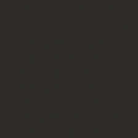
συμπολίτες μας και ο ενθουσιασμός τους ήταν για όλους εμάς η
καλύτερη ανταμοιβή!
Ευχαριστούμε για την τιμή να παραστούν στην εκδήλωση: τον
Πατέρα Ειρηναίο Σωτηρόπουλο
, Εκπρόσωπο του
Σεβασμιότατου Μητροπολίτη Πατρών κ. Χρυσοστόμου, τον κ.
Ηλία Γκοτσόπουλο
, αντιπρόσωπο του υφυπουργού εξωτερικών
κ. Κατσανιώτη, τους Βουλευτές Αχαΐας κα
Χριστίνα
Αλεξοπούλου
και κ.
Άγγελο Τσιγκρή
, τον Αντιπεριφερειάρχη
Πολιτισμού και Τουρισμού κ.
Νίκο Κοροβέση
, τον
Αντιπεριφερειάρχη Αχαΐας κ.
Χαράλαμπο Μπονάνο
, τον
Αντιπεριφερειάρχη Διοίκησης και Ηλεκτρονικής Διακυβέρνησης
κ
Τάκη Παπαδόπουλο
, τον Αντιπεριφερειάρχη Οικονομικών
Περιφέρειας Δυτικής Ελλάδας κ
Ανδρέα Φίλια
, την
Αντιδήμαρχο Πατρέων κα
Αναστασία Τογιοπούλου
, τον
Επικεφαλής της Μείζονος Αντιπολίτευσης του Δήμου Πατρέων
κ.
Κώστα Σβόλη
, τους εκπροσώπους της εταιρείας επικοινωνίας
«Α
vanttales
»
, καθώς και όλους τους εκπροσώπους
πολιτιστικών και κοινωνικών φορέων της πόλης μας και της