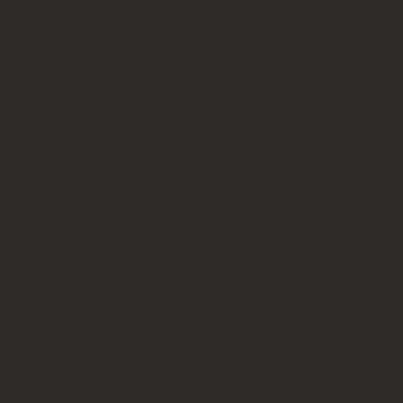
Σας προσκαλούμε την
Τετάρτη 14 Μαΐου 2025
και ώρα
8.00
μ.μ.
στην μουσικοχορευτική παράσταση με τίτλο
«Κάντε
κύκλους στο χορό…»
, που θα πραγματοποιηθεί στο
Θέατρο
Πάνθεον
(Δημητρίου Γούναρη 34).
Χοροί της
στεριανής Ελλάδας
καθώς και του
Πόντου
και της
Ανατολικής Ρωμυλίας
θα αποδοθούν από τους μικρούς και
μεγάλους μαθητές μας με σεβασμό όπως τους παραλάβαμε εδώ
και τόσα χρόνια από τους άξιους προγόνους μας. Για ακόμα μια
φορά θα έχουμε τη χαρά να προβάλουμε στο κοινό μας τις
αυθεντικές φορεσιές από την πλούσια Ιματιοθήκη του Λυκείου
μας.
«Κάντε κύκλους στο χορό…»
, πρόκειται ουσιαστικά για μια
παράσταση-αφιέρωμα στην
Παράδοση
και την
Ιστορία
τόσο του
βασικού κορμού της πατρίδας μας όσο και των πατρίδων που
χάθηκαν αλλά που συνεχίζουν να ζουν στην εθνική συνείδηση και
στη ψυχή όλων των Ελλήνων. Η εκδήλωσή μας απευθύνεται σε
όλες τις γενιές, μα κυρίως στις νεότερες που έχουν ανάγκη την