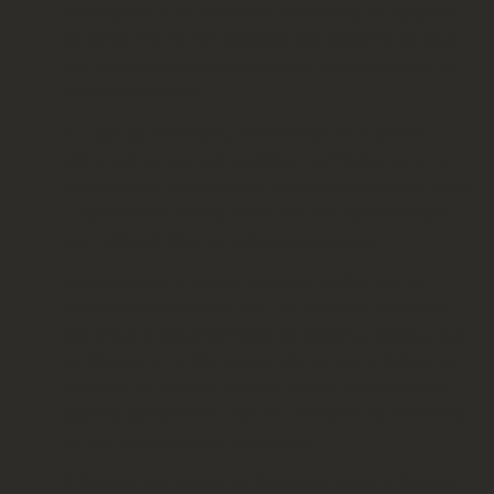
συναντήθηκαν με τις εκδηλώσεις ικανοποίησης και περηφάνιας
των γονιών τους και των δασκάλων τους, χαρίζοντας σε όλους
τους παριστάμενους μια από τις πρώτες ανέμελες βραδιές του
φετεινού καλοκαιριού.
Οι μικροί μας καλλιτέχνες, εμπνεύστηκαν από το φυσικό,
πολιτιστικό και οικιστικό περιβάλλον της Ελλάδας και με την
καθοδήγηση της δασκάλας τους, καθηγήτριας εικαστικών τεχνών
κ. Χρυσοθέμιδας Μιτάκη, αποτύπωσαν στα ευφάνταστα έργα
τους αναπαραστάσεις της πολύχρωμης χώρας μας.
Στο ίδιο πλαίσιο, οι παιδικές χορευτικές ομάδες, υπό την
καθοδήγηση των δασκάλων τους, μας ταξίδεψαν μουσικά και
χορευτικά στη νησιωτική Ελλάδα του απέραντου γαλάζιου. Από
την Κέρκυρα ως τη Ρόδο και την Τήλο και από τη Νάξο ως την
Λέσβο και την Κάλυμνο, μελωδίες, βήματα, σχηματισμοί και
φορεσιές, φώλιασαν στο μυαλό και την καρδιά μας, εντείνοντας
την προσμονή ενός ακόμη καλοκαιριού.
Η Πρόεδρος του Λυκείου των Ελληνίδων Πατρών κ. Κατερίνα