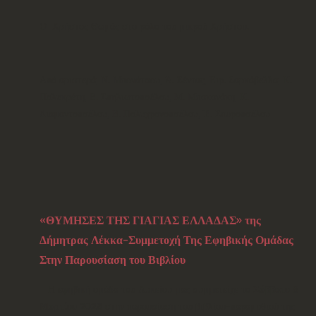
Ο Χρήστος Θωμάς στο ρόλο του μικρού Χρήστου.
Από αριστερά, Ν. Μπονάτσου, Ά. Σέντας, Ειρ. Σαρκάβελλα, Κ.
Πολυκρέτη, Ε. Σπηλιωτοπούλου, Μ. Μπακανάκη, Κ.
Διαμαντοπούλου, Β. Πολυχρονοπούλου, Έ. Σπυροπούλου
«ΘΥΜΗΣΕΣ ΤΗΣ ΓΙΑΓΙΑΣ ΕΛΛΑΔΑΣ» της
Δήμητρας Λέκκα-Συμμετοχή Της Εφηβικής Ομάδας
Στην Παρουσίαση του Βιβλίου
Η εφηβική ομάδα του Λυκείου μας συμμετείχε το
Σάββατο 8
Μαρτίου 2025
στην παρουσίαση του βιβλίου-παραμυθιού της