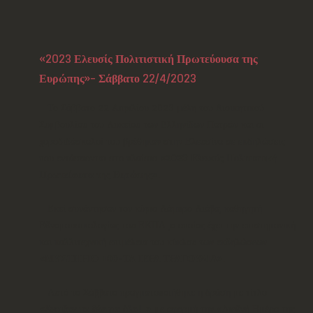
«2023 Ελευσίς Πολιτιστική Πρωτεύουσα της
Ευρώπης»- Σάββατο 22/4/2023
Το Σάββατο 22 Απριλίου 2023 μέλη του Διοικητικού
Συμβουλίου του Λυκείου των Ελληνίδων Πατρών και οι
χοροδιδάσκαλοί του βρέθηκαν στην Ελευσίνα σε εκδηλώσεις
που εντάσσονται στο πλαίσιο
«2023 Ελευσίς Πολιτιστική
Πρωτεύουσα της Ευρώπης»
.
Εκεί συνάντησαν τον κύριο Λάμπρο Λιάβα, καθηγητή
Εθνομουσικολογίας του ΕΚΠΑ ,ο οποίος έχει την επιστημονική
και καλλιτεχνική επιμέλεια του κύκλου των εκδηλώσεων
«ΜΥΣΤΗΡΙΟ 100-ΤΑ ΙΕΡΑ ΤΡΑΓΟΥΔΙΑ»
.
Αυτό το Σάββατο πραγματοποιήθηκε η δράση με τίτλο
«Άνοιξαν τα δέντρα όλα!..»
με αφορμή την «Διεθνή Ημέρα της