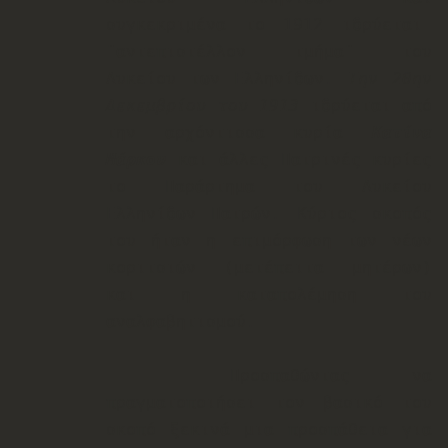
συγκεκριμένα το 1912 ιδρύεται
¨αντεπιστέλλον τμήμα¨ του
Λυκείου των Ελληνίδων.
Την 20ην
Δεκεμβρίου του 1913
ιδρύεται από
την αρχόντισσα κυρία
Κατίνα
Μάρκου
και άλλες Πατρινές κυρίες
το Παράρτημα του Λυκείου
Ελληνίδων Πατρών. Κύριος σκοπός
του ήταν η επιμόρφωση των νέων
κο
ριτσιών (μετέπειτα μητέρων)
και η καταπολέμηση του
αναλφαβητισμού.
Προσπαθώντας να
πραγματοποιήσει τον βασικό του
σκοπό ξεκινά μια προσπάθεια για