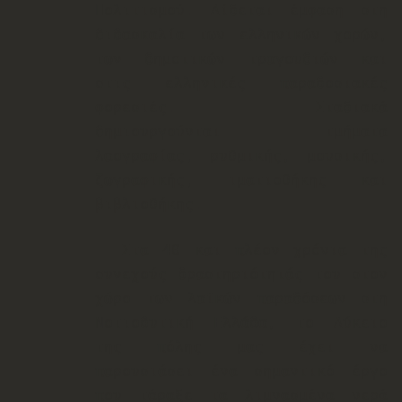
Πολιτισμού. Δί
δεται έμφαση στη
διδασκαλία των ελληνικών χορών,
των δημοτικών τραγουδιών και
στις ελληνικές παραδοσιακές
φορεσιές. Σταδιακά
δημιουργούνται τμήματα
λαογραφίας, ρυθμικής, μουσικής,
ζωγραφικής, ιματιοθήκης και
βιβλιοθήκης.
Στα 40 και πλέον χρόνια της
συνεχούς δραστηριότητάς του στον
χώρο των λαϊκών παραδόσεων στη
Νοτιοδυτική Ελλάδα, το Λύκειο
της πόλης μας έχει να
παρουσιάσει ένα σημαντικό έργο
που τάραξε τα λιμνασμένα νερά