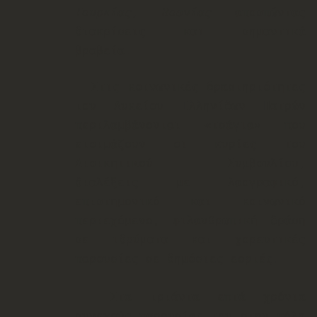
Τουρκίας, Βοσνίας
αποσπώντας
διακρίσεις και σημαντικά
βραβεία.
Στις κοινωνικές δρασ
τηριότητες
του Λυκείου Ελληνίδων Πατρών
περιλαμβάνονται «τσάγια» που
ετοιμάζουν οι κυρίες του
Διοικητικού Συμβουλίου,
διαλέξεις με λαογραφικό,
επιστημονικό και κοινωνικό
περιεχόμενο, φιλανθρωπική δράση
σε ιδρύματα και χορευτικές
παρουσίες σε δημόσιες εορτές.
Στα τριάντα επτά χρόνια
συνεχούς παρουσίας του στην πόλη