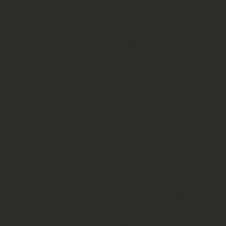
εξοικονόμηση πόρων. Έτσι
οργανώνει τσάγια, μουσικές
εσπερίδες, διαλέξεις και
θεατρικές βραδιές συλλέγοντας το
αναγκαίο χρηματικό ποσό. Την 7ην
Φεβρουαρίου του 1914 ιδρύει το
Κυριακό Σχολείο σε κτίριο
ευγενώς παραχωρημένο από κάποιον
Γυμνασιάρχη των Πατρών.
Παράλληλα, το Λύ
κειο Ελληνίδων
Παράρτημα Πάτρας συνεχίζει την
κοινωνική του δράση
πραγματοποιώντας παιδικές
γιορτές, παραστάσεις, εκθέσεις
ζωγραφικής και μαθήματα
ελληνικών παραδοσιακών χορών.