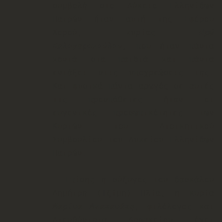
συμβολή στο Λύκειο Ελληνίδων
Πατρών ήταν αυτή της Εφόρου
Χορού, κυρίας
Ηρώ
Καλογεροπούλου
, που ήταν πάντα
κοντά στα παιδιά και πάντα
εντάξει στις υποχρεώσεις της.
Και φυσικά πάντα αρωγός σε αυτές
τις προσπάθειες ήταν οι
ευγενικές προσωπικότητες των
Κυριών του Διοικητικού
Συμβουλίου του Λυκείου Ελληνίδων
Πατρών.
Επίσης η σύζυγος του δασκάλου
Δημήτρη (Τζίμη) Ηλία, η κυρία
Μαρίνα Μπακανάκη
, φιλόλογος και
Διευθύντρια Αρσακείου έχει