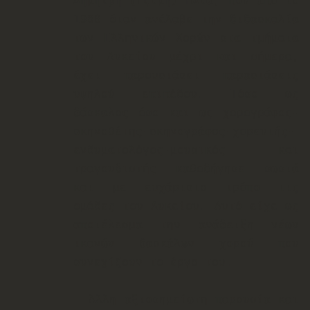
Δημήτρη (Τζίμη) Η
λία
, που από το
1980 όταν ανέλαβε την διδασκαλία
των Ελληνικών Χορών στα τμήματα
του Λυκείου μέχρι και σήμερα,
έχει παρουσιάσει παραστάσεις
υψηλού επιπέδου. Τό
σο ως
δάσκαλος όσο και ως χορογράφος-
σκηνοθέτης-σκηνογράφος-χορευτής-
ενδυματολόγος-μουσικός και
τραγουδιστής καθοδήγησε σωστά
και με ευχάριστο τρόπο τις
ομάδες του Λυκείου. Αυτό είχε ως
αποτέλεσμα την ανάδειξη νέων
ικανών δασκάλων χορού που
συνεχίζουν το έργο του.
Άλλη αξιοσημείωτη παρουσία και