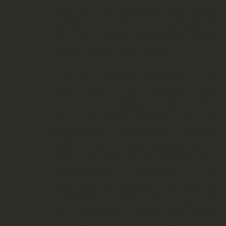
της πολιτιστικής ζωής των Πατρών
αμέσως μετά από την επανεμφάνισή
του. Η Εφορία Ελληνικών Χορών
παίζει πρωτεύοντα ρόλο.
Οι επιτυχημένες εμφανίσεις των
χορευτικών του ομάδων στα
πολιτιστικά δρ
ώμενα της πόλης
μας, των γύρω περιοχών και του
εξωτερικού αποσπούσαν ευμενή
σχόλια της κοινής γνώμης και η
φήμη του άρχισε να διαδίδεται.
Αξιοσημείωτη συμβολή στην
καλλιτεχνική ανύψωση του Λυκείου
Ελληνίδων Πατρών ήταν η παρουσία
του δασκάλου Ελληνικών Χορών