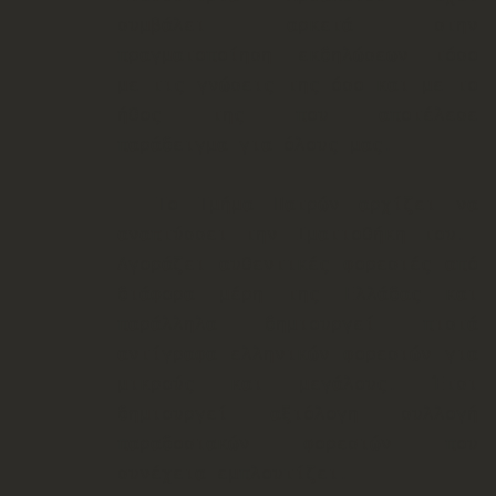
συμβάλει αρκετά στην
πραγματοποίηση εκδηλώσεων τόσο
με τις γνώσεις της όσο και με το
ήθος της που αποτέλεσε
παράδειγμα για όλους μας.
Το Τμήμα Πατρών αρχίζει να
αναπτύσσει την Ιματιοθήκη του.
Αγοράζει αυθεντικές φορεσιές από
διάφορα μέρη της Ελλάδας και
παράλληλα δημιουργεί πιστά
αντίγραφα ελληνικών φορεσιών για
μικρούς και μεγάλους. Έτσι
δημιουργεί αξιόλογη συλλογή
παραδοσιακών φορεσιών που
συνέχεια εμπλουτίζει.