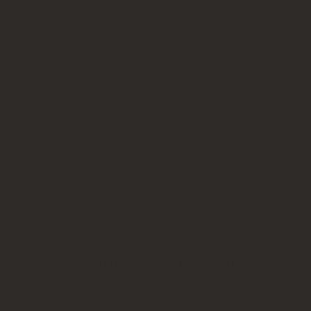
Φλώρα Ασβεστά, Ελένη Βλάχου,
Αμαλία Γατοπούλου, Λίλυ
Γεωργαντά, Γιώτα Γεωργοπούλου,
Έλλη Γκιώκα, Λίνα Δημητροπούλου,
Κατίνα Κρητικού, Γιώτα
Παπαγγελούτσου, Θεοδώρα
Πραποπούλου, Γεωργία Σπετσέρη,
Αλίκη Τριανταφυλλοπούλου,
Καλλιόπη Τσερώνη, Ευγενία
Φαρμακίδου
.
Στη νέα αυτήν περίοδο
λειτουργίας του Λυκείου
Ελληνίδων Πατρών δίδεται
ιδ
ι
αίτερη φροντίδα στη διάσωση
παραδοσιακών πολιτισμικών
στοιχείων του Ελληνικού