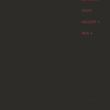
CIOFF
GALLERY
ΝΕΑ
Λύκειον των Ελληνίδων Πατρών
Η Ιστορία του Λυκείου των
Ελληνίδων Πατρών
Με την ίδρυση του
Λυκείου των
Ελληνίδων Αθηνών
το 1911
ιδρύεται στη πόλη των Πατρών το
πρώτο περιφερειακό παράρτημα του
Λυκείου Ελληνίδων και