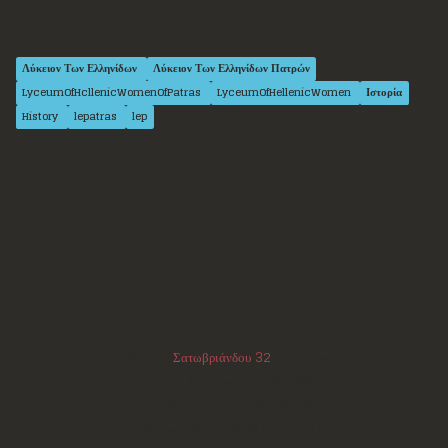
Λύκειον Των Ελληνίδων
Λύκειον Των Ελληνίδων Πατρών
LyceumOfHcllenicWomenOfPatras
LyceumOfHellenicWomen
Ιστορία
History
lepatras
lep
Επικοινωνία
Διεύθυνση:
Σατωβριάνδου 32
, 1ος όροφος
(μεταξύ Μαιζώνος και Κορίνθου)
Πάτρα - Αχαΐα
ΤΚ:
26223
Τηλέφωνο/Φαξ:
+302610220531