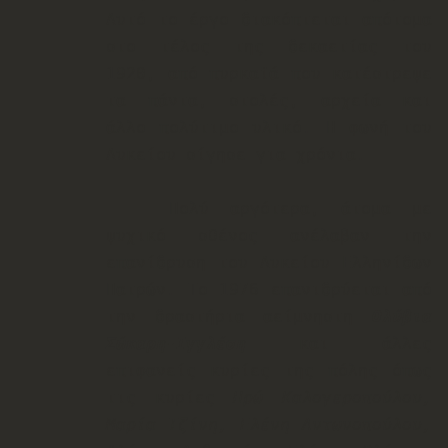
Αυτό το έργο διακόπτεται απότομα
στο τέλος της δεκαετίας του
1920, από πυρκαϊά που κατέστρεψε
τα πάντα, στολές, αρχεία και
άλλο πολύτιμο υλικό. Η φωνή του
Λυκείου σίγησε για χρόνια.
Πολύ αργότερα, άτομα με
ψυχικό σθένος ανέλαβαν την
επανίδρυση του Λυκείου Ελληνίδων
Πατρών. Το 1976 επανιδρύεται από
την δραστήρια αείμνηστη
Ολύβια
Σώκαρη-Ιγγλέση
και άλλες
επιφανείς κυρίες της πόλης ό
πως
τις κυρίες
Ηρώ Καλογεροπούλου,
Μαρία Τζίνη, Ελένη Αντωνοπούλου,