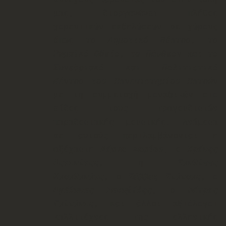
μας, διοργανώνει πλήθος
χορευτικών εκδηλώσεων σε χώρου
ς
όπως
το Δημοτικό Θέατρο, το
Ρωμαϊκό Ωδείο, το Πάνθεον και το
Συνεδριακό και Πολιτιστικό
Κέντρο του Πανεπιστημίου Πατρών
με τη συμμετοχή μοναδικών στο
είδος τους τραγουδιστών
παραδοσιακής μουσικής. Ανάμεσα
σ
ε αυτούς περιλαμβάνονται η
αξέχαστη
Δόμνα Σαμίου
, ο
Χρόνης
Αηδονίδης
, η
Ξανθίππη
Καραθανάση
, ο
Σάββας Σιάτρας
, ο
Αγάθωνας Ιακωβίδης
, ο
Πέτρος
Γαϊτάνος
, και άλλοι αξιόλογοι
καλλιτέχνες της ελληνικής