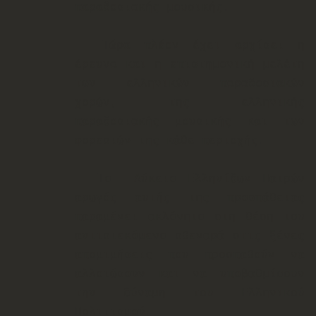
παραδοσιακής μουσικής.
Τώρα πλέον έχει αρχίσει η
έρευνα και η επιστημονική μελέτη
των ελληνικών παραδοσιακών
χορών, της ελληνικής
παραδοσιακής μουσικής και των
φορεσιών της κάθε περιοχής.
Το Λύκειο Ελληνίδων Πατρών
αρωγός αυτής της προσπάθειας
παραμένει ακλόνητο στη θέση του
αντιστεκόμενο σθεναρά στις ξένες
απομιμήσεις που προσπαθούν να
αλλοιώσουν και να υποβαθμίσουν
την δύναμη του Ελληνικού
Πολιτισμού.