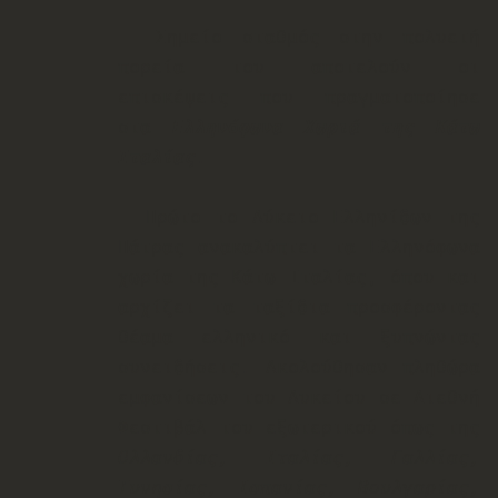
Σημείο σταθμός στην πολυετή
πορεία του αποτελούν οι
επισκέψεις που πραγματοποίησε
στα
Ελληνόφωνα Χωριά της Κάτω
Ιταλίας
.
Πρώτο το Λύκειο Ελληνίδων της
Πάτρας ανακαλύπτει τα Ελληνόφωνα
χωρία της Κάτω Ιταλίας, όπου και
αρχίζει τα ταξίδια προσφέροντας
θέαμα ελληνικό και ξυπνώντας
συνειδήσεις. Ακολούθησαν πληθώρα
εμφανίσεων του Λυκείου σε Διεθνή
Φεστιβάλ του εξωτερικού όπως της
Ολλανδίας, Ιταλίας, Γαλλίας,
Τυνησίας, Ισπανίας, Βουλγαρίας,