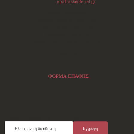
E-mail:
lepatras@otenet.gr
Ωράριο Επικοινωνίας
Δευτέρα - Τετάρτη: 18:00-21:30
Τρίτη - Πέμπτη: 18:00-21:00
Παρασκευή: 17:30-21:00
Σάββατο: 10:00-12:00 και 17:00-21:00
Σάρωσε Εδώ
ΦΟΡΜΑ ΕΠΑΦΗΣ
Ενημερωτικό Δελτίο
Εγγραφείτε καταχωρώντας το e-mail σας