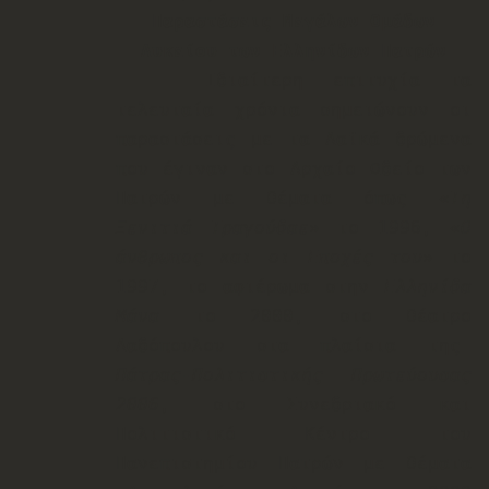
Παραστάσεις Μεγάλων Ομάδων
Λυκείου των Ελληνίδων Πατρών
Ιδιαίτερη επιτυχία τα
τελευταία χρόνια σημειώνουν οι
παραστάσεις με τα Λαϊκά δρώμενα
που έγιναν στο Αρχαίο Ωδείο των
Πατρών με θέματα όπως «
Τη
Ξενιτιά Τραγούδαε
» το 1996, «
Ο
άνθρωπος και οι Εποχές του
» το
1997, το αφιέρωμα στην
Ελληνίδα
Μάνα
το 2000, στο θέατρο
Λαδόπουλου στα πλαίσια της
Πάτρας-Πολιτιστικής Πρωτεύουσας
2006
, στο Συνεδριακό και
Πολιτιστικό Κέντρο του
Πανεπιστημίου Πατρών με θέματα