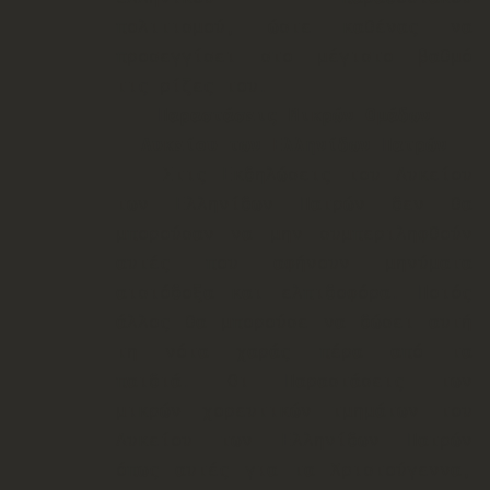
πολιτισμού, ώστε καθένας να
προσεγγίσει στο μέγιστο βαθμό
τις ρίζες του.
Παραστάσεις Μικρών Ομάδων
Λυκείου των Ελληνίδων Πατρών
Στις Εκδηλώσεις του Λυκείου
των Ελληνίδων Πατρών δεν θα
μπορούσαν να μην συμπεριληφθούν
αυτές που αφήνουν μηνύματα
αισιόδοξα και ελπιδοφόρα. Ποιός
άλλος θα μπορούσε να δώσει αυτή
τη νότα χαράς πέρα από τα
παιδιά. Οι Παραστάσεις των
μικρών χορευτικών τμημάτων του
Λυκείου των Ελληνίδων Πατρών
όπως αυτές για τα Χριστούγεννα,