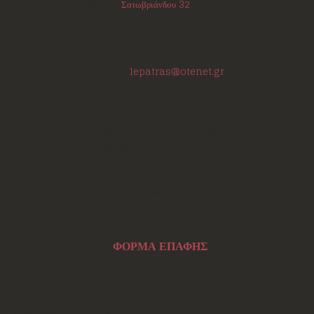
Διεύθυνση:
Σατωβριάνδου 32
, 1ος όροφος
(μεταξύ Μαιζώνος και Κορίνθου)
Πάτρα - Αχαΐα
ΤΚ:
26223
Τηλέφωνο/Φαξ:
+302610220531
E-mail:
lepatras@otenet.gr
Ωράριο Επικοινωνίας
Δευτέρα - Τετάρτη: 18:00-21:30
Τρίτη - Πέμπτη: 18:00-21:00
Παρασκευή: 17:30-21:00
Σάββατο: 10:00-12:00 και 17:00-21:00
Σάρωσε Εδώ
ΦΟΡΜΑ ΕΠΑΦΗΣ
Ενημερωτικό Δελτίο