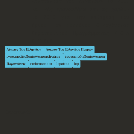
«
Ανατολικά του Αιγαίου
» το 2009
και «
Ας τραγουδήσω και ας χαρώ…
»
το 2010 για την ενίσχυση του
έργου του Συλλόγου Οικογένειας
Θεραπευτικού Προγράμματος ΚΕΘΕΑ
ΟΞΥΓΟΝΟ.
Λύκειον Των Ελληνίδων
Λύκειον Των Ελληνίδων Πατρών
LyceumOfHcllenicWomenOfPatras
LyceumOfHellenicWomen
Παραστάσεις
Performances
lepatras
lep
Επικοινωνία