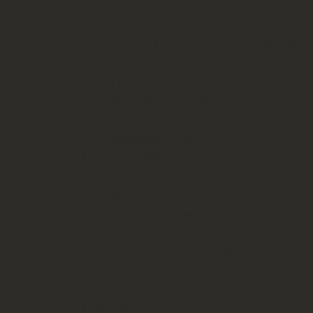
εκείνες με αφορμή γιορταστικές
επετείους και αυτές για τη λήξη
της σχολικής χρονιάς
πραγματοποιούνται με μεγάλη
επιτυχία κάθε χρόνο.
Είναι πάντοτε όλοι εκεί!!! Οι
μικροί συνεχιστές της ελληνικής
μας παράδοσης μας γεμίζουν χαρά
με την διάθεση, τη ζωντάνια και
τον αυθορμητισμό τους. Μεγάλη
υπερηφάνεια για τα παιδιά, τους
γονείς, τους φίλους και τις
δασκάλες των Παιδικών Τμημάτων
του Λυκείου που βάζουν το
λιθαράκι τους για την διατήρηση
και διάδοση των παραδόσεων του
τόπου μας.