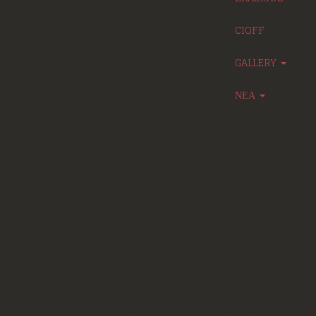
CIOFF
GALLERY
ΝΕΑ
Παραστάσεις
Το Λύκειο των Ελληνίδων Πατρών
σε μια εποχή πολιτισμικής
ξηρασίας συνεχίζει απτόητο την
παράδοσή του αγωνιζόμενο για την
εαισθητοποίηση της Πατραϊκής
κοινωνίας και ιδιαίτερα της
νεολαίας, στα θέματα του
ελληνικού παραδοσιακού