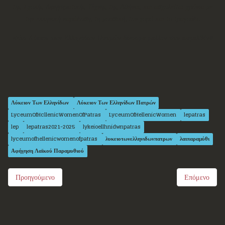
της Σχολής Αφηγηματικής Τέχνης της Αθήνας και ασχολείται χρόνια με
την ελληνική παράδοση, τη μουσική, τον χορό και το τραγούδι.
«Στο Λύκειο των Ελληνίδων Πατρών δίνουμε μέλλον στο παρελθόν»
Λύκειον Των Ελληνίδων
Λύκειον Των Ελληνίδων Πατρών
LyceumOfHcllenicWomenOfPatras
LyceumOfHellenicWomen
lepatras
lep
lepatras2021-2025
lykeioellhnidwnpatras
lyceumofhellenicwomenofpatras
λυκειοτωνελληνιδωνπατρων
λαιπαραμύθι
Αφήγηση Λαϊκού Παραμυθιού
Προηγούμενο
Επόμενο