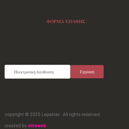
ΦΟΡΜΑ ΕΠΑΦΗΣ
Ενημερωτικό Δελτίο
Εγγραφείτε καταχωρώντας το e-mail σας
Το Λύκειον των Ελληνίδων στις 5 Ηπείρους
copyright © 2025 Lepatras.
All rights reserved.
created by
eliteweb