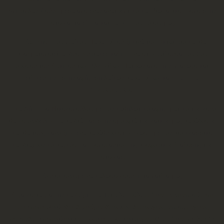
«περιπλανηθούν» μέσα από έναν ανατρεπτικό και βιωματικό τρόπο στην
ιστορία, τα έθιμα και τα ήθη του τόπου μας.
Η Αφήγηση του Λαϊκού Παραμυθιού ξεκινά τον Οκτώβριο και θα
πραγματοποιείται δυο Κυριακές κάθε μήνα στην Αίθουσα του 2ου
ορόφου του Λυκείου των Ελληνίδων Πατρών από τη νηπιαγωγό και
ειδικευμένη στην αφήγηση λαϊκών παραμυθιών κα
Δήμητρα
Νικολοπούλου.
Η κα Δήμητρα Νικολοπούλου με τον καθηλωτικό αφηγηματικό της λόγο
θα «συνοδεύει» τα παιδιά μας στην ομορφιά της λαϊκής μας παράδοσης
και θα τους «ανοίξει» ένα παράθυρο στην γνώση με τον πιο κλασσικό
και διαχρονικό παγκόσμια τρόπο: αυτόν της προφορικής διάδοσης της
ιστορίας.
Ανυπομονούμε να καλωσορίσουμε τα παιδιά μας!
Λίγα λόγια για την κα
Δήμητρα Νικολοπούλου
:
Είναι Νηπιαγωγός και
έχει παρακολουθήσει σεμινάρια σχολικής ψυχολογίας, αγωγής υγείας,
αφήγησης παραμυθιού και ελληνικού λαϊκού παραμυθιού.
Είναι απόφοιτη