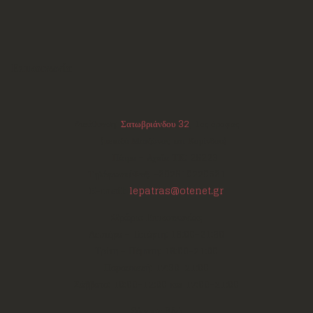
Επικοινωνία
Διεύθυνση:
Σατωβριάνδου 32
, 1ος όροφος
(μεταξύ Μαιζώνος και Κορίνθου)
Πάτρα - Αχαΐα
ΤΚ:
26223
Τηλέφωνο/Φαξ:
+302610220531
E-mail:
lepatras@otenet.gr
Ωράριο Επικοινωνίας
Δευτέρα - Τετάρτη: 18:00-21:30
Τρίτη - Πέμπτη: 18:00-21:00
Παρασκευή: 17:30-21:00
Σάββατο: 10:00-12:00 και 17:00-21:00
Σάρωσε Εδώ