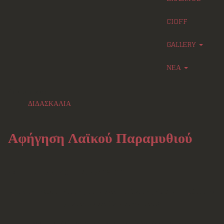
CIOFF
GALLERY
ΝΕΑ
Λεπτομέρειες
ΔΙΔΑΣΚΑΛΙΑ
Αφήγηση Λαϊκού Παραμυθιού
ΑΦΗΓΗΣΗ ΛΑΪΚΟΥ ΠΑΡΑΜΥΘΙΟΥ
«Κόκκινη κλωστή δεμένη, στην ανέμη τυλιγμένη,
δώσ’ της κλώτσο να
γυρίσει, παραμύθι ν’αρχινήσει...»
...και τα παιδιά μας στο Λύκειο των Ελληνίδων Πατρών να