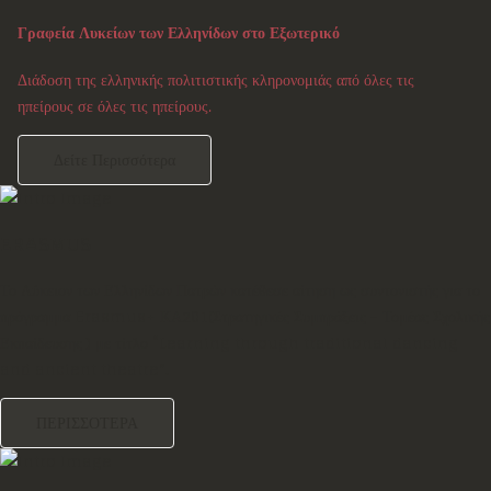
Γραφεία Λυκείων των Ελληνίδων στο Εξωτερικό
Διάδοση της ελληνικής πολιτιστικής κληρονομιάς από όλες τις
ηπείρους σε όλες τις ηπείρους.
Δείτε Περισσότερα
ERASMUS
Το Λύκειον των Ελληνίδων Πατρών κατέθεσε αίτηση ως συντονιστής για το
πρόγραμμα Erasmus+ ΚΑ201(Στρατηγικές Συμπράξεις - Τομέας Σχολικής
Εκπαίδευσης ) με τίτλο “Learning through traditional dancing
and ancient theatre”.
ΠΕΡΙΣΣΟΤΕΡΑ