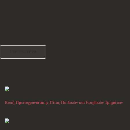
CIOFF
ΤΟ ΛΥΚΕΙΟΝ ΤΩΝ ΕΛΛΗΝΙΔΩΝ ΠΑΤΡΩΝ ΑΠΟ ΤΟ ΣΑΒΒΑΤΟ 30
ΝΟΕΜΒΡΙΟΥ 2019 ΕΙΝΑΙ ΜΕΛΟΣ ΤΟΥ CIOFF, ΤΟΥ ΕΠΙΣΗΜΟΥ
ΒΡΑΧΙΟΝΑ ΤΗΣ UNESCO ΣΕ ΘΕΜΑΤΑ ΠΟΛΙΤΙΣΜΟΥ ΚΑΙ
ΠΑΡΑΔΟΣΗΣ
ΠΕΡΙΣΣΟΤΕΡΑ
NEA
από το Λύκειο των Ελληνίδων Πατρών
Κοπή Πρωτοχρονιάτικης Πίτας Παιδικών και Εφηβικών Τμημάτων
Ιαν 26, 2026