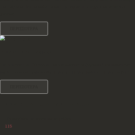
του Εύξεινου Πόντου ανάγεται από την αρχαιότητα μέχρι τους νεότερους
χρόνους.
ΠΕΡΙΣΣΟΤΕΡΑ
ΕΙΚΑΣΤΙΚΕΣ ΤΕΧΝΕΣ
Στο Λύκειον των Ελληνίδων Πατρών διδάσκεται ζωγραφική και κατασκευές
και λειτουργούν τα ακόλουθα τμήματα: • Τμήμα Παιδικό • Τμήμα Εφηβικό
ΠΕΡΙΣΣΟΤΕΡΑ
ΛΥΚΕΙΟΝ ΤΩΝ ΕΛΛΗΝΙΔΩΝ
"Το παρελθόν, το παρόν και το μέλλον"
115