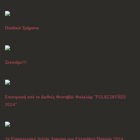
Αυγ 28, 2024
Παιδικά Τμήματα
Αυγ 27, 2024
Ξεκινάμε!!!
Αυγ 26, 2024
Επιστροφή από το Διεθνές Φεστιβάλ Φολκλόρ "FOLKCINFÃES
2024"
Αυγ 14, 2024
7ο Ενημερωτικό Δελτίο Λυκείου των Ελληνίδων Πατρών 2024