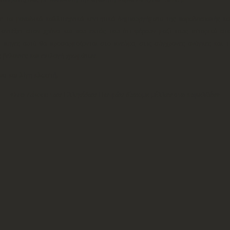
 τα μοναδικά καλλιτεχνικά κεντητικά δημιουργήματα της παραδοσιακής και
αντέξει στον χρόνο και που εκτός του ότι φέρουν μαζί τους ιστορικά στο
ς πηγές αυτά θα προσαρμόζονται στο πνεύμα, στις σύγχρονες ανάγκες και τ
 βελονιές και επιλογή χρωμάτων.
να και λίγη κλωστή!
«Στο Λύκειο των Ελληνίδων Πατρών δίνουμε μέλλον στο παρελθόν»