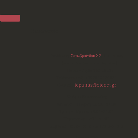
Επικοινωνία
Διεύθυνση:
Σατωβριάνδου 32
, 1ος όροφος
(μεταξύ Μαιζώνος και Κορίνθου)
Πάτρα - Αχαΐα
ΤΚ:
26223
Τηλέφωνο/Φαξ:
+302610220531
E-mail:
lepatras@otenet.gr
Ωράριο Επικοινωνίας
Δευτέρα - Τετάρτη: 18:00-21:30
Τρίτη - Πέμπτη: 18:00-21:00
Παρασκευή: 17:30-21:00
Σάββατο: 10:00-12:00 και 17:00-21:00
Σάρωσε Εδώ