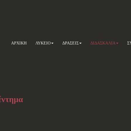
ΑΡΧΙΚΗ
ΛΥΚΕΙΟ
ΔΡΑΣΕΙΣ
ΔΙΔΑΣΚΑΛΙΑ
Σ
έντημα
Χειροτεχνίας με υπεύθυνη την αγαπητή κυρία
Άντζελα Τάτση
.