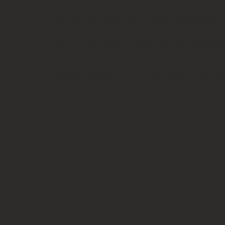
Αντλώντας πληροφορίες από την πλούσια παρακαταθήκη με
γίνεται μελέτη παραδοσιακών χειροτεχνημάτων που έχουν 
Αναλύοντας τα στοιχεία και τις βελονιές από διαφορετικέ
τρόπους κατασκευής εργόχειρων, μοντελισμό , διαφορετικές
Πόσα πολλά πράγματα μπορεί να κάνει κάποιος με μια βελό