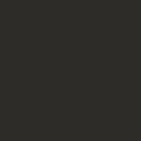
ο Λύκειον των Ελληνίδων στις 5 Ηπείρους