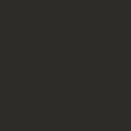
και των ιστορικών γεγονότων της περιόδου: η γυναίκα ως μάνα,
αδελφή, σύζυγος, σύντροφος στη μάχη, αγωνίστρια. Γίνεται
αναφορά στις επώνυμες ηρωίδες κι επιφανείς γυναίκες
(Τζαβέλαινα, Λένω Μπότσαρη, Ελισάβετ Υψηλάντη, Λασκαρίνα
Μπουμπουλίνα, Μαντώ Μαυρογένους, Δόμνα Βισβίζη κ.ά.) αλλά
και στις ανώνυμες γυναίκες που συμμετείχαν στις μάχες, τις
πολιορκίες και τα ολοκαυτώματα στο Σούλι, τη Νάουσα, τη Χίο,
το Μεσολόγγι και σ’ όλο τον Ελληνισμό.
Ιδιαίτερη έμφαση δίνεται στα ιστορικά γεγονότα και στο σχετικό
ρεπερτόριο του Μοριά, με ξεχωριστή αναφορά στα τραγούδια για
το παιδομάζωμα, για την «Αρκαδιανή» και για το ρόλο των
γυναικών στην ιστορική μάχη στο Πούσι της Ηλείας.
Συμμετέχουν οι εξαιρετικοί δεξιοτέχνες μουσικοί: Αλέξανδρος
Αρκαδόπουλος (κλαρίνο), Γιάννης Παυλόπουλος (βιολί-
τραγούδι), Ιορδάνης Κουζηνόπουλος (λαούτο-τραγούδι),
Μανούσος Κλαπάκης (κρουστά) και Κωνσταντίνα Πάτση
(τραγούδι).
Έχει προσκληθεί επίσης η Ανέτα Γεωργουλοπούλου, βοσκός και