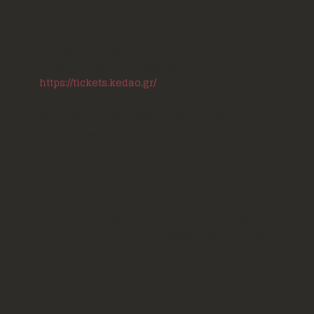
Οπτικό υλικό - Επιμέλεια προβολών: Γρηγόρης Φιλίδης
Επιμέλεια παραγωγής: Ελληνική Μουσική Πυξίδα
Η είσοδος στο θέατρο επιτρέπεται μόνο με κράτηση, την οποία
μπορείτε να κάνετε στον ακόλουθο σύνδεσμο:
https://tickets.kedao.gr/
Παρακαλείστε να προσέλθετε τουλάχιστον 30′ νωρίτερα από την
έναρξη της παράστασης για αποφυγή συνωστισμού, να φοράτε τη
μάσκα σας και να διατηρήσετε τις αποστάσεις ασφαλείας όπως
έχουν οριοθετηθεί από τους διοργανωτές.
Για την μετακίνησή σας μπορείτε να απευθυνθείτε στα
τουριστικά πρακτορεία: «ΝLiatsistravel» Πύργος (τηλ. 2621
022002) «Strigas Travel» Ζαχάρω, (τηλ : 26250 33517),
«Christianoupolis Travel» Κυπαρισσία (τηλ. 2761
025456).