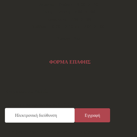
Δευτέρα - Τετάρτη: 18:00-21:30
Τρίτη - Πέμπτη: 18:00-21:00
Παρασκευή: 17:30-21:00
Σάββατο: 10:00-12:00 και 17:00-21:00
Σάρωσε Εδώ
ΦΟΡΜΑ ΕΠΑΦΗΣ
Ενημερωτικό Δελτίο
Εγγραφείτε καταχωρώντας το e-mail σας
Το Λύκειον των Ελληνίδων στις 5 Ηπείρους