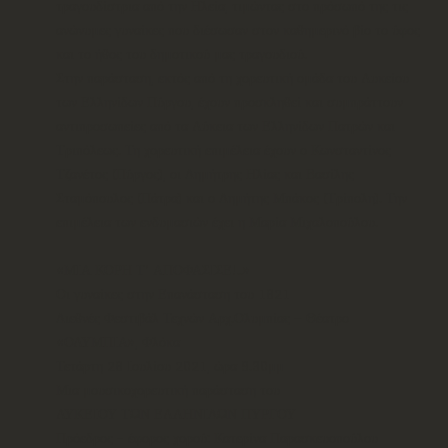
τραγουδίστρια από την Ηλεία, τιμώντας στο πρόσωπό της τις
ανώνυμες γυναίκες που διέσωσαν στον καθημερινό βίο το ύφος
και το ήθος του δημοτικού μας τραγουδιού.
Στην παράσταση, εκτός από τη χορευτική ομάδα του Λυκείου
των Ελληνίδων Πύργου, έχουν προσκληθεί και συμπράττουν
αντιπροσωπείες από τα Λύκεια των Ελληνίδων Πατρών και
Τριπόλεως. Τη χορευτική επιμέλεια έχουν ο Κωνσταντίνος
Τζανέτος (Πύργος), οι Δημήτρης Ηλίας και Βασίλης
Σταμόπουλος (Πάτρα) και ο Δημήτης Μπάκος (Τρίπολη). Την
επιμέλεια των ενδυμασιών έχει η Μαρία Μιχαλοπούλου.
«ΜΙΑ ΚΟΡΗ Τ’ ΑΠΟΦΑΣΙΣΕ!..»
Οι γυναίκες στην Επανάσταση του 1821
Διεθνές Φεστιβάλ Τεχνών Αρχ.Ολυμπίας – Θέατρο
«ΟΛΥΜΠΙΑ», Φλόκα
Τετάρτη 28 Ιουλίου 2021, ώρα 9.30μμ
Μια μουσικοχορευτική παράσταση του
ΛΥΚΕΙΟΥ ΤΩΝ ΕΛΛΗΝΙΔΩΝ ΠΥΡΓΟΥ
Πρόεδρος - έφορος χορού: Κατερίνα Παρασκευοπούλου