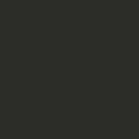
Επιμέλεια χορών: Κωνσταντίνος Τζανέτος
Επιμέλεια φορεσιών: Μαρία Μιχαλοπούλου
Με τη συμμετοχή του Λυκείου των Ελληνίδων Πατρών
(επιμέλεια χορών: Δημήτρης Ηλίας και Βασίλης Σταμόπουλος)
& του Λυκείου των Ελληνίδων Τριπόλεως (επιμέλεια χορών:
Δημήτρης Μπάκος)
Κείμενα - καλλιτεχνική επιμέλεια - παρουσίαση
ΛΑΜΠΡΟΣ ΛΙΑΒΑΣ
Συμμετέχουν οι μουσικοί
Αλέξανδρος Αρκαδόπουλος - κλαρίνο
Γιάννης Παυλόπουλος – βιολί, τραγούδι
Ιορδάνης Κουζηνόπουλος - λαούτο, τραγούδι
Μανούσος Κλαπάκης - κρουστά
Κωνσταντίνα Πάτση - τραγούδι
Τιμητική συμμετοχή: Αννέτα Γεωργουλοπούλου
Επιμέλεια ήχου - φωτισμού: Γιάννης Μιχαλόπουλος – Pro
Creation