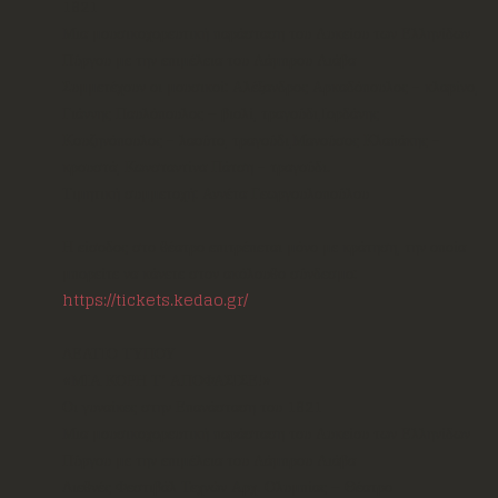
1821
Μια μουσικοχορευτική παράσταση του Λυκείου των Ελληνίδων
Πύργου με την επιμέλεια του Λάμπρου Λιάβα
Συμμετέχουν οι μουσικοί: Αλέξανδρος Αρκαδόπουλος - κλαρίνο,
Γιάννης Παυλόπουλος – βιολί, τραγούδι,Ιορδάνης
Κουζηνόπουλος - λαούτο, τραγούδι,Μανούσος Κλαπάκης -
κρουστά, Κωνσταντίνα Πάτση - τραγούδι.
Τιμητική συμμετοχή: Αννέτα Γεωργουλοπούλου
Η είσοδος στο θέατρο επιτρέπεται μόνο με κράτηση, την οποία
μπορείτε να κάνετε στον ακόλουθο σύνδεσμο:
https://tickets.kedao.gr/
ΔΕΛΤΙΟ ΤΥΠΟΥ
«ΜΙΑ ΚΟΡΗ Τ’ ΑΠΟΦΑΣΙΣΕ!»
Οι γυναίκες στην Επανάσταση του 1821
Μια μουσικοχορευτική παράσταση του Λυκείου των Ελληνίδων
Πύργου με την επιμέλεια του Λάμπρου Λιάβα
Διεθνές Φεστιβάλ Τεχνών Αρχ. Ολυμπίας – Θέατρο