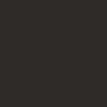
«ΟΛΥΜΠΙΑ», Φλόκα
Τετάρτη 28 Ιουλίου 2021, ώρα 9.30μμ
«Θαυμάζω τες γυναίκες μας και στ΄όνομά τους μνέω!»
Διονύσιος Σολωμός
Η Περιφέρεια Δυτικής Ελλάδος και το Λύκειον των Ελληνίδων
Πύργου στο πλαίσιο του Διεθνούς Φεστιβάλ Τεχνών Αρχ.
Ολυμπίας, στο Θέατρο «ΟΛΥΜΠΙΑ» στο Φλόκα, την Τετάρτη
28 Ιουλίου 2021 και ώρα 9.30μμ, τιμούν την επέτειο των 200
χρόνων από την Εθνεγερσία με μια μεγάλη μουσικοχορευτική
παράσταση αφιερωμένη στον ρόλο της γυναίκας στον Αγώνα του
1821.
Η παράσταση έχει σχεδιαστεί ειδικά για τη συγκεκριμένη
παραγωγή μετά από πρόσκληση του Λυκείου των Ελληνίδων
Πύργου στον εθνομουσικολόγο Λάμπρο Λιάβα, καθηγητή του
Πανεπιστημίου Αθηνών, που υπογράφει τα κείμενα, την
καλλιτεχνική επιμέλεια και την παρουσίαση.
Μέσα από κείμενα της εποχής και επιλεγμένα δημοτικά
τραγούδια και χορούς, αναδεικνύεται η παραγνωρισμένη
παρουσία των γυναικών σε όλα τα επίπεδα της κοινωνικής ζωής