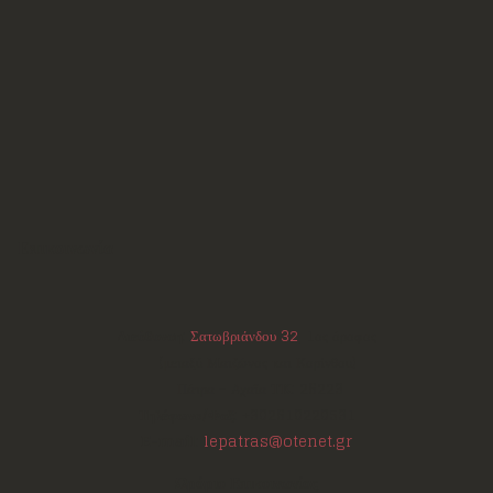
Επικοινωνία
Διεύθυνση:
Σατωβριάνδου 32
, 1ος όροφος
(μεταξύ Μαιζώνος και Κορίνθου)
Πάτρα - Αχαΐα
ΤΚ:
26223
Τηλέφωνο/Φαξ:
+302610220531
E-mail:
lepatras@otenet.gr
Ωράριο Επικοινωνίας