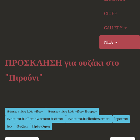
CIOFF
GALLERY
ΝΕΑ
ΠΡΟΣΚΛΗΣΗ για ουζάκι στο
"Πιρούνι"
Λύκειον Των Ελληνίδων
Λύκειον Των Ελληνίδων Πατρών
LyceumOfHcllenicWomenOfPatras
LyceumOfHellenicWomen
lepatras
lep
Ουζάκι
Πρόσκληση