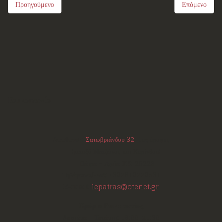
Προηγούμενο
Επόμενο
Επικοινωνία
Διεύθυνση:
Σατωβριάνδου 32
, 1ος όροφος
(μεταξύ Μαιζώνος και Κορίνθου)
Πάτρα - Αχαΐα
ΤΚ:
26223
Τηλέφωνο/Φαξ:
+302610220531
E-mail:
lepatras@otenet.gr
Ωράριο Επικοινωνίας
Δευτέρα - Τετάρτη: 18:00-21:30