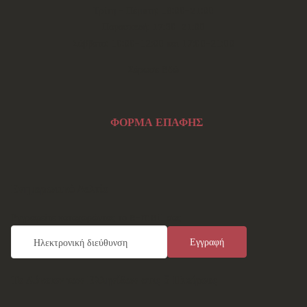
Τρίτη - Πέμπτη: 18:00-21:00
Παρασκευή: 17:30-21:00
Σάββατο: 10:00-12:00 και 17:00-21:00
Σάρωσε Εδώ
ΦΟΡΜΑ ΕΠΑΦΗΣ
Ενημερωτικό Δελτίο
Εγγραφείτε καταχωρώντας το e-mail σας
Το Λύκειον των Ελληνίδων στις 5 Ηπείρους