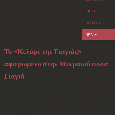
CIOFF
GALLERY
ΝΕΑ
Το «Κελάρι της Γιαγιάς»
αφιερωμένο στην Μικρασιάτισσα
Γιαγιά
Την Κυριακή 27 Νοεμβρίου 2022 από τις 10.30πμ ως τις 6.30μμ
, η
εδώ και τριάντα χρόνια εκδήλωση - θεσμός για το «Λύκειον των
Ελληνίδων Πατρών» επιστρέφει για να σκορπίσει και φέτος σπιτική
θαλπωρή και περιποίηση.