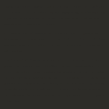
Παιδιά και ενήλικες, μαθητές, φίλοι, μέλη και το Διοικητικό Συμβούλιο
του Λυκείου την Ελληνίδων Πατρών παρασκευάζουν εδέσματα και
δημιουργούν κατασκευές με μεράκι και φαντασία, συνδυάζοντας το
παρελθόν με το παρόν και το μέλλον.
Στο πλαίσιο των εκδηλώσεων για την επέτειο των 100 χρόνων από την
Μικρασιατική Καταστροφή, το
«ΚΕΛΑΡΙ ΤΗΣ ΓΙΑΓΙΑΣ»
αφιερώνεται φέτος στη «
Μικρασιάτισσα Γιαγιά
» και τη μικρασιάτικη
γαστρονομία.
Την
Κυριακή 27 Νοεμβρίου 2022 από τις 10.30πμ ως τις 6.30μμ
ο
χώρος του Λυκείου των Ελληνίδων Πατρών (Σατωβριάνδου 32,ΤΚ
26221) θα γεμίσει ήχους, χρώματα και αρώματα της γης της Ιωνίας.
Σπιτικά εδέσματα προερχόμενα από τη μικρασιάτικη κουζίνα και
χειροποίητες κατασκευές που θυμίζουν τον πολιτισμό της Μικράς
Ασίας θα εκτεθούν στις αίθουσες του Λυκείου και θα σας περιμένουν!
Τα εκθέματα θα εμπλουτίζονται με δημιουργίες του Τμήματος
Εικαστικών.