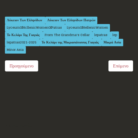
Λύκειον Των Ελληνίδων
Λύκειον Των Ελληνίδων Πατρών
LyceumOfHcllenicWomenOfPatras
LyceumOfHellenicWomen
Το Κελάρι Της Γιαγιάς
From The Grandma's Cellar
lepatras
lep
lepatras2021-2025
Το Κελάρι της Μικρασιάτισσας Γιαγιάς
Μικρά Ασία
Minor Asia
Προηγούμενο
Επόμενο
Επικοινωνία