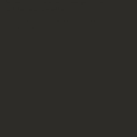
Σας περιμένουμε και φέτος, αυτή τη φορά για να τιμήσουμε την Μνήμη
των Μικρασσιατών προγόνων μας.
Η εκδήλωση διοργανώνεται προς ενίσχυση των σκοπών του Λυκείου
των Ελληνίδων Πατρών.