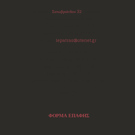
Διεύθυνση:
Σατωβριάνδου 32
, 1ος όροφος
(μεταξύ Μαιζώνος και Κορίνθου)
Πάτρα - Αχαΐα
ΤΚ:
26223
Τηλέφωνο/Φαξ:
+302610220531
E-mail:
lepatras@otenet.gr
Ωράριο Επικοινωνίας
Δευτέρα - Τετάρτη: 18:00-21:30
Τρίτη - Πέμπτη: 18:00-21:00
Παρασκευή: 17:30-21:00
Σάββατο: 10:00-12:00 και 17:00-21:00
Σάρωσε Εδώ
ΦΟΡΜΑ ΕΠΑΦΗΣ