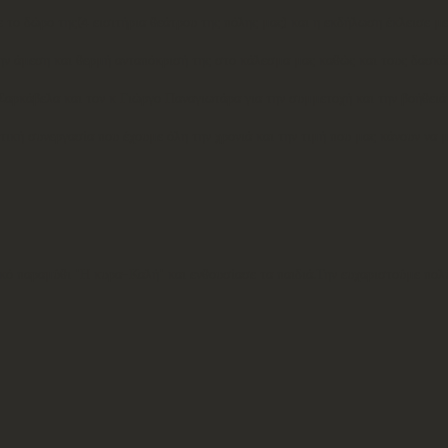
δώρο της(4 εισιτήρια θεάτρου της πόλης μας) και η εκδήλωση έκλεισε με 
μεση και θερμή ανταπόκρισή της στο κάλεσμα μας καθώς και τους δασκάλ
αρκάβελα και τον κ Γιώργο Παναγιωτάρα για την συμμετοχή και την βοήθειά 
κή συνεργασία που έχουμε όλη την χρονιά και την τιμή που μας κάνουν να 
ό παραμύθι "Η κυρα-Καλή" και ενθουσίασε τα παιδιά.Την ευχαριστούμε πο