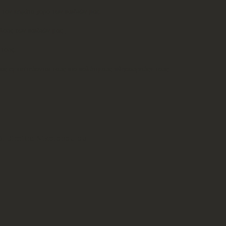
τον κεφάτο χορό των παιδιών μας.
ους των παιδιών μας ,
τους.
μας εμπιστεύονται τους πιο πολύτιμους «θησαυρούς» τους-
λύ!
Dimitra Nikolopoulou