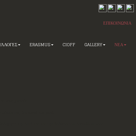
ΕΠΙΚΟΙΝΩΝΙΑ
ΥΛΛΟΓΕΣ
ERASMUS
CIOFF
GALLERY
ΝΕΑ
ς νέας χρονιάς.
 αθωότητα, ζεστασιά και χαρά.
οδήγηση την δική της και την βοήθεια των δασκάλων τους