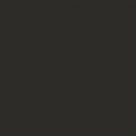
Η μικρή τυχερή μαθήτρια που κέρδισε το φλουρί πήρε το 
Ευχαριστούμε την κυρία Δήμητρα Νικολοπούλου για την ά
κκ Νεκταρία Μπονάτσου, Βένια Πολυχρονοπούλου, Ειρήνη Σ
Τέλος, ευχαριστούμε όλους τους γονείς για την εξαιρετι
τα παιδιά τους!
Καλή και ευλογημένη χρονιά!
Η Νηπιαγωγός κα Δήμητρα Νικολοπούλου διηγήθηκε το λαϊκ
Μικροί-μεγάλοι σε δράση.
Dimitra Nikolopoulou
Τα παιδιά μας με τα χειροποίητα ημερολόγια τους!