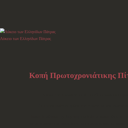
Λύκειο των Ελληνίδων Πάτρας
Κοπή Πρωτοχρονιάτικης Πί
Το πρωί της Κυριακής 22.01.2023 τα παιδικά τμήματα χο
Οι μικροί μαθητές ήρθαν στο Λύκειο με τον γνωστό σε όλ
Παρακολούθησαν την διήγηση του λαϊκού παραμυθιού «Η κυ
κατασκεύασαν ένα ημερολόγιο εμπνευσμένο από το παραμύ