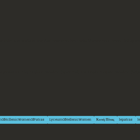
δάσκαλο των παιδιών μας.Από αριστερά:Νεκταρία Μπονάτσου ,Βένια Πολυχρο
 χορών κκ Εύη Σπηλιωτοπούλου (αριστερά) και Σοφία Διαμαντοπούλου (δεξιά
mOfHcllenicWomenOfPatras
LyceumOfHellenicWomen
Κοπή Πίτας
lepatras
l