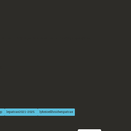
νοπούλου ,Δήμητρα Νικολοπούλου ,Ειρήνη Σαρκάβελα,
).
ep
lepatras2021-2025
lykeioellhnidwnpatras