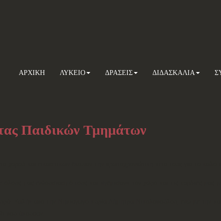
ΑΡΧΙΚΗ
ΛΥΚΕΙΟ
ΔΡΑΣΕΙΣ
ΔΙΔΑΣΚΑΛΙΑ
Σ
τας Παιδικών Τμημάτων
ρού και εικαστικών έκοψαν την πρωτοχρονιάτικη πίτα τους για το καλό τη
ους μας ενθουσιασμό τους και «γέμισαν» τον χώρο και τις καρδιές μας με
ρά-Καλή» από την Νηπιαγωγό κυρία Δήμητρα Νικολοπούλου, ενώ με την καθ
θι που άκουσαν.