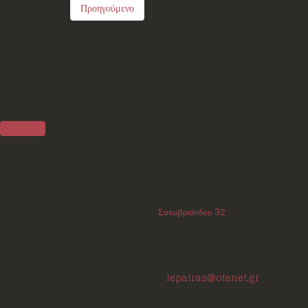
Προηγούμενο
Επικοινωνία
Διεύθυνση:
Σατωβριάνδου 32
, 1ος όροφος
(μεταξύ Μαιζώνος και Κορίνθου)
Πάτρα - Αχαΐα
ΤΚ:
26223
Τηλέφωνο/Φαξ:
+302610220531
E-mail:
lepatras@otenet.gr
Ωράριο Επικοινωνίας