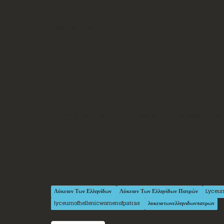
Κοπή της πίτας.
Η κυρία Δήμητρα Νικολοπούλου με τις δασκάλες και τον 
Γιώργος Παναγιωτάρας.
Η τυχερή μαθήτρια με την Έφορο και την Συνέφορο Εθνικών
Ο χορός πάντα "παρών" στο Λύκειο μας!
Λύκειον Των Ελληνίδων
Λύκειον Των Ελληνίδων Πατρών
Lyceu
lyceumofhellenicwomenofpatras
λυκειοτωνελληνιδωνπατρων