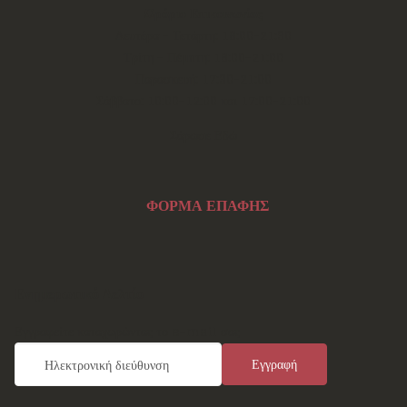
Ωράριο Επικοινωνίας
Δευτέρα - Τετάρτη: 18:00-21:30
Τρίτη - Πέμπτη: 18:00-21:00
Παρασκευή: 17:30-21:00
Σάββατο: 10:00-12:00 και 17:00-21:00
Σάρωσε Εδώ
ΦΟΡΜΑ ΕΠΑΦΗΣ
Ενημερωτικό Δελτίο
Εγγραφείτε καταχωρώντας το e-mail σας