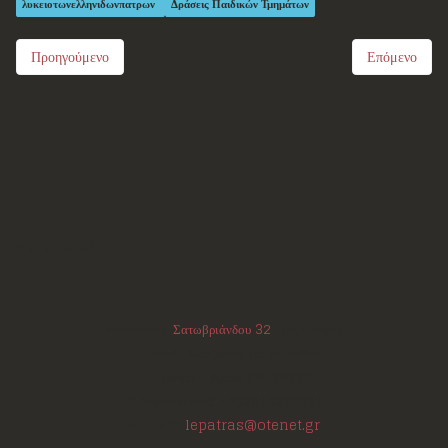
λυκειοτωνελληνιδωνπατρων
Δράσεις Παιδικών Τμημάτων
Προηγούμενο
Επόμενο
Επικοινωνία
Διεύθυνση:
Σατωβριάνδου 32
, 1ος όροφος
(μεταξύ Μαιζώνος και Κορίνθου)
Πάτρα - Αχαΐα
ΤΚ:
26223
Τηλέφωνο/Φαξ:
+302610220531
E-mail:
lepatras@otenet.gr