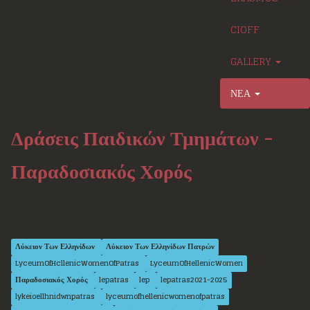
CIOFF
GALLERY
ΝΕΑ
Δράσεις Παιδικών Τμημάτων -
Παραδοσιακός Χορός
Λύκειον Των Ελληνίδων
Λύκειον Των Ελληνίδων Πατρών
LyceumOfHcllenicWomenOfPatras
LyceumOfHellenicWomen
Παραδοσιακός Χορός
lepatras
lep
lepatras2021-2025
lykeioellhnidwnpatras
lyceumofhellenicwomenofpatras