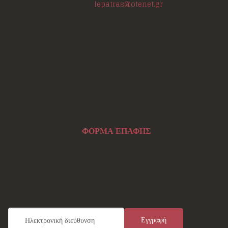
E-mail:
lepatras@otenet.gr
Ωράριο Επικοινωνίας
Δευτέρα - Τετάρτη: 18:00-21:30
Τρίτη - Πέμπτη: 18:00-21:00
Παρασκευή: 17:30-21:00
Σάββατο: 10:00-12:00 και 17:00-21:00
Σάρωσε Εδώ
ΦΟΡΜΑ ΕΠΑΦΗΣ
Ενημερωτικό Δελτίο
Εγγραφείτε καταχωρώντας το e-mail σας