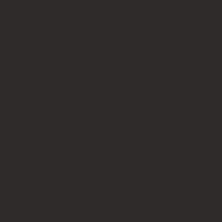
Για πληροφορίες και εγγραφές μπορείτε να μας επισκεφτείτε
(Σατωβριάνδου 32) ή να επικοινωνήσετε με την Γραμματεία στο
τηλέφωνο 2610 220531 (Δευτέρα ως Παρασκευή 6.00μμ-8.00μμ).
«Στο Λύκειο των Ελληνίδων Πατρών δίνουμε μέλλον στο παρελθόν»