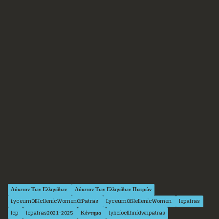
Λύκειον Των Ελληνίδων
Λύκειον Των Ελληνίδων Πατρών
LyceumOfHcllenicWomenOfPatras
LyceumOfHellenicWomen
lepatras
lep
lepatras2021-2025
Κέντημα
lykeioellhnidwnpatras