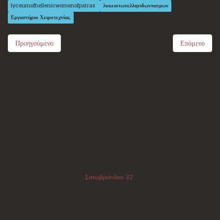
lyceumofhellenicwomenofpatras
λυκειοτωνελληνιδωνπατρων
Εργαστήριο Χειροτεχνίας
Προηγούμενο
Επόμενο
Επικοινωνία
Διεύθυνση:
Σατωβριάνδου 32
, 1ος όροφος
(μεταξύ Μαιζώνος και Κορίνθου)
Πάτρα - Αχαΐα
ΤΚ:
26223
Τηλέφωνο/Φαξ:
+302610220531