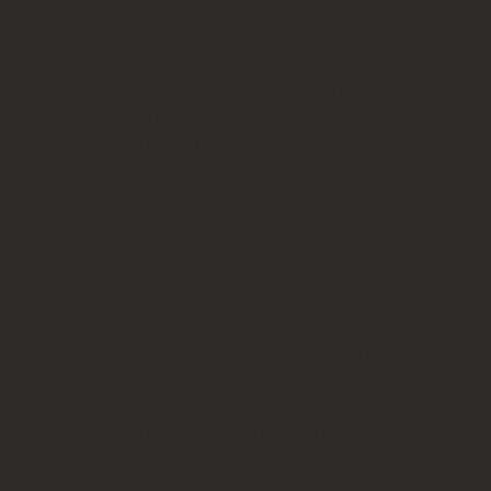
Αντλώντας πληροφορίες από την πλούσια παρακαταθήκη με τα
μοναδικά καλλιτεχνικά κεντητικά δημιουργήματα της παραδοσιακής και
όχι μόνο λαϊκής τέχνης στο Εργαστήριο Χειροτεχνίας θα γίνεται μελέτη
παραδοσιακών χειροτεχνημάτων που έχουν αντέξει στον χρόνο και που
εκτός του ότι φέρουν μαζί τους ιστορικά στοιχεία είναι φορτισμένα
συναισθηματικά και συγκινησιακά.
Αναλύοντας τα στοιχεία και τις βελονιές από διαφορετικές πηγές αυτά
θα προσαρμόζονται στο πνεύμα, στις σύγχρονες ανάγκες και τις
επιθυμίες των συμμετεχόντων, οι οποίοι θα διδάσκονται τρόπους
κατασκευής εργόχειρων, μοντελισμό , διαφορετικές βελονιές και
επιλογή χρωμάτων.
Πόσα πολλά πράγματα μπορεί να κάνει κάποιος με μια βελόνα και
λίγη κλωστή!
Σας περιμένουμε να ξεκινήσουμε μαζί αυτό τον μαραθώνιο
δημιουργικότητας και ψυχο/εργοθεραπείας!