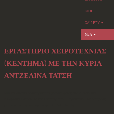
CIOFF
GALLERY
ΝΕΑ
ΕΡΓΑΣΤΗΡΙΟ ΧΕΙΡΟΤΕΧΝΙΑΣ
(ΚΕΝΤΗΜΑ) ΜΕ ΤΗΝ ΚΥΡΙΑ
ΑΝΤΖΕΛΙΝΑ ΤΑΤΣΗ
Μια καινούργια δραστηριότητα ξεκινάει φέτος στο Λύκειο των
Ελληνίδων Πατρών με την λειτουργία του Εργαστηρίου Χειροτεχνίας
με υπεύθυνη την αγαπητή κυρία Άντζελα Τάτση.