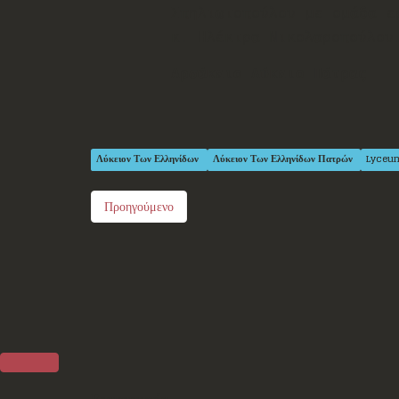
Σπηλιωτοπούλου με ομάδα ε
κ. Ηλέκτρα Νικολαροπούλου
Αρσάκειο Λύκειο Πάτρας
Λύκειον Των Ελληνίδων
Λύκειον Των Ελληνίδων Πατρών
Lyceu
Προηγούμενο
Επικοινωνία