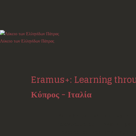
Λύκειο των Ελληνίδων Πάτρας
Eramus+: Learning throu
Κύπρος - Ιταλία
Με εξαιρετική επιτυχία 
προγράμματος
Erasmus+
με τ
Ιανουαρίου και την Πέμπτη