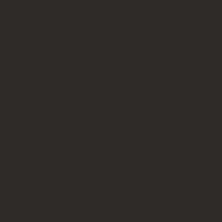
ν Ελλάδα το Αρσάκειο Λύκειο Πάτρας, απ
 Calamandrei) και από τη Δασούπολη Κύπρου 
οποιήθηκε στην Εστία Επιστημών, στα Αρσά
, καθορίστηκαν οι στόχοι του προγράμματος 
20, 2021.
ας, στο χώρο του Λυκείου των Ελληνίδων, παρο
η την Ελλάδα. Εν συνεχεία ακολούθησε δείπνο 
2020 επισκέφθηκαν το Δημοτικό Μέγαρο, το Αρχ
απόγευμα της ίδιας ημέρας παρακολούθησαν και
γράμματος Erasmus+ ολοκληρώθηκε με τις καλύτε
άμματος του Λυκείου των Ελληνίδων Πατρών έ