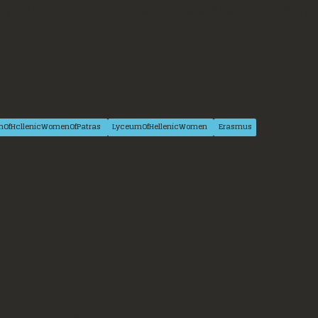
ργασίας τις κ. Διαμαντοπούλου Σοφία, κ. Μάγδ
.
mOfHcllenicWomenOfPatras
LyceumOfHellenicWomen
Erasmus
Ενημερωτικό Δελτίο
Τ