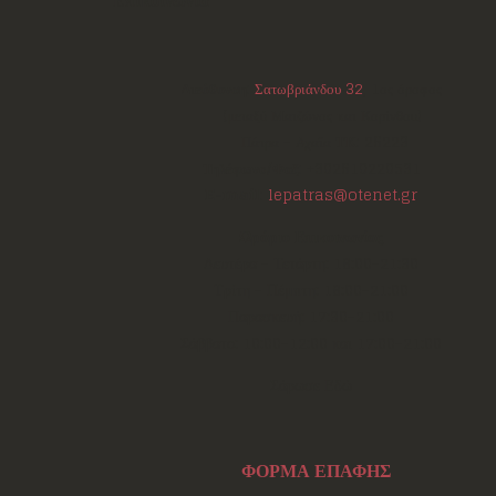
Διεύθυνση:
Σατωβριάνδου 32
, 1ος όροφος
(μεταξύ Μαιζώνος και Κορίνθου)
Πάτρα - Αχαΐα
ΤΚ:
26223
Τηλέφωνο/Φαξ:
+302610220531
E-mail:
lepatras@otenet.gr
Ωράριο Επικοινωνίας
Δευτέρα - Τετάρτη: 18:00-21:30
Τρίτη - Πέμπτη: 18:00-21:00
Παρασκευή: 17:30-21:00
Σάββατο: 10:00-12:00 και 17:00-21:00
Σάρωσε Εδώ
ΦΟΡΜΑ ΕΠΑΦΗΣ