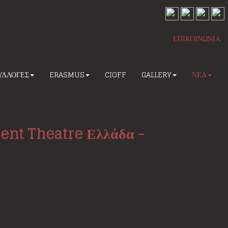
ΕΠΙΚΟΙΝΩΝΙΑ
ΥΛΛΟΓΕΣ
ERASMUS
CIOFF
GALLERY
ΝΕΑ
ent Theatre Ελλάδα -
τησης, στο πλαίσιο του ευρωπαϊκού
nd Ancient Theatre"
, την Τετάρτη 29
χαν το Λύκειον των Ελληνίδων Πατρών