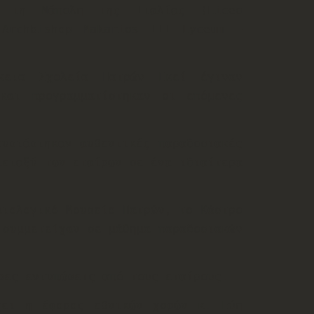
ό τη Νάπολη της Ιταλίας (Liceo
(Archbishop Makarios III Lyceum –
κεια Σχολεία Πατρών Εκεί έγιναν
και προγραμματίστηκαν οι επόμενες
υσιάστηκαν αυθεντικές παραδοσιακές
μεταξύ των εταίρων σε ένα ιδιαίτερα
αιολογικό Μουσείο Πατρών, το Κάστρο
 συμμετείχαν σε μάθημα παραδοσιακών
ρες εντυπώσεις από τους εταίρους.
χει η έφορος εθνικών χορών κ. Εύη