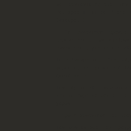
ως συντονιστής,από τη
Polispecialistico Piero
Dasoupoli).
Η 1η συνάντηση πραγματ
παρουσιάσεις των εταίρων
συναντήσεις για τα έτη 20
Το απόγευμα της ίδιας μέρ
φορεσιές και χοροί από όλ
ζεστό κλίμα.
Την Πέμπτη 30 Ιανουαρίου 
και το Ρωμαϊκό Ωδείο. Το 
χορών.
Η πρώτη συνάντηση του προ
Τον συντονισμό του προγρ