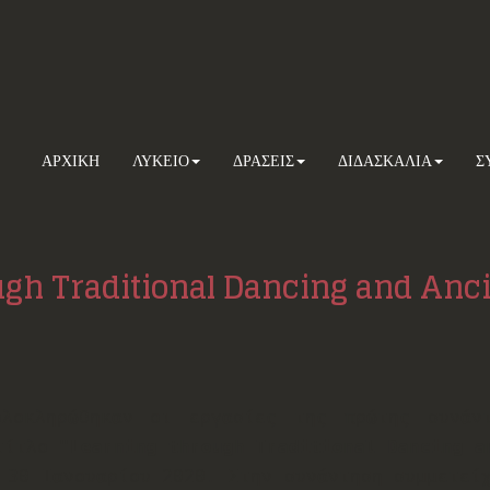
ΑΡΧΙΚΗ
ΛΥΚΕΙΟ
ΔΡΑΣΕΙΣ
ΔΙΔΑΣΚΑΛΙΑ
Σ
gh Traditional Dancing and Anci
ολοκληρώθηκαν οι εργασίες της πρώτης συνάν
ίτλο
"Learning through Traditional Dancing a
 30 Ιανουαρίου 2020. Στην συνάντηση συμμετεί