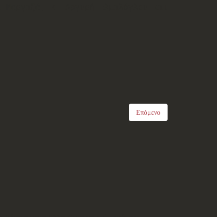
α Μαργαζά, κ. Αργυρή Ελμαλόγλου και
Επόμενο
ο Λύκειον των Ελληνίδων στις 5 Ηπείρους