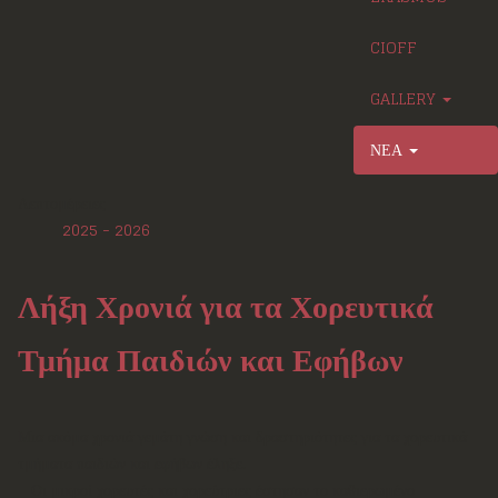
CIOFF
GALLERY
ΝΕΑ
Λεπτομέρειες
2025 - 2026
Λήξη Χρονιά για τα Χορευτικά
Τμήμα Παιδιών και Εφήβων
Μια ακόμα χρονιά γεμάτη γνώση και δραστηριότητες για τα χορευτικά
τμήματα παιδιών και εφήβων έληξε.
Οι μικροί χορευτές και χορεύτριες έστησαν το καθιερωμένο