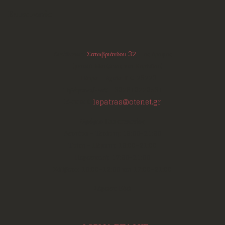
Επικοινωνία
Διεύθυνση:
Σατωβριάνδου 32
, 1ος όροφος
(μεταξύ Μαιζώνος και Κορίνθου)
Πάτρα - Αχαΐα
ΤΚ:
26223
Τηλέφωνο/Φαξ:
+302610220531
E-mail:
lepatras@otenet.gr
Ωράριο Επικοινωνίας
Δευτέρα - Τετάρτη: 18:00-21:30
Τρίτη - Πέμπτη: 18:00-21:00
Παρασκευή: 17:30-21:00
Σάββατο: 10:00-12:00 και 17:00-21:00
Σάρωσε Εδώ