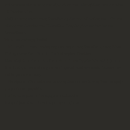
καλοκαιρινό γλέντι τους στο εξοχικό κέντρο "Μαραβέλας" την Δευτέρα
16 Ιουνίου 2025.
Μαζί με τους γονείς,τους δασκάλους,μέλη του ΔΣ καθώς και μέλη και
φίλους του Λυκείου των Ελληνίδων Πατρών χόρεψαν,έπαιξαν και
διασκέδασαν.
Ήταν μια υπέροχη βραδιά.
Με μεγάλη ευγνωμοσύνη ευχαριστούμε τους δασκάλους τους Βένια
Πολυχρονοπούλου (Venia Pol),Κατερίνα-Παυλίνα
Μπατάλη(Katerina-Pavlina Batali) και Άγγελο Σέντα(Aggelos
Sentas) για μια ακόμα χορευτική χρονιά κατά την οποία έδωσαν τον
καλύτερο εαυτό τους.
Να είμαστε όλοι καλά και να ανταμώσουμε τον Σεπτέμβριο με όρεξη
για χορό και τραγούδι.
Παιδιά να περάσετε ένα αξέχαστο καλοκαίρι!
Να χορέψετε όπου βρεθείτε με την ψυχή σας!