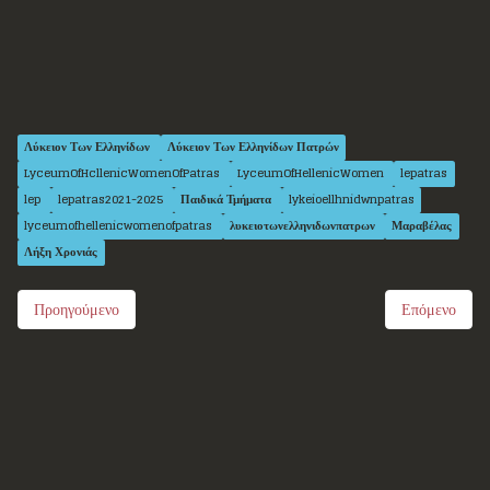
Λύκειον Των Ελληνίδων
Λύκειον Των Ελληνίδων Πατρών
LyceumOfHcllenicWomenOfPatras
LyceumOfHellenicWomen
lepatras
lep
lepatras2021-2025
Παιδικά Τμήματα
lykeioellhnidwnpatras
lyceumofhellenicwomenofpatras
λυκειοτωνελληνιδωνπατρων
Μαραβέλας
Λήξη Χρονιάς
Προηγούμενο
Επόμενο